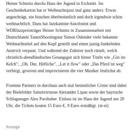
Heiner Schmitz durchs Haus der Jugend in Eichstätt. Im
Geschenkekarton hat er Weihnachtsjazz mal ganz anders: Etwas
angeschrägt, ein bisschen überbesinnlich und doch irgendwie schon
weihnachtlich. Dazu hat Jazzkantine-Saxofonist und
WDRJazzpreisträger Heiner Schmitz in Zusammenarbeit mit
Deutschlands TastenShootingstar Simon Oslender viele bekannte
Weihnachtstitel auf den Kopf gestellt und einen jazzig-funkelnden
Anstrich verpasst. Und während der Zuhörer noch rätselt, welch
christlich-abendländisches Gesangsgut sich hinter Titeln wie „Gin im
Kelch“, „Oh, Dur, Höfliche“, „Let it flow“ oder „Das Pferd ist weg“
verbirgt, grooven und improvisieren die vier Musiker festlichst ab.
Fromme Partners in durchaus auch mal besinnlicher Crime sind dabei
der Bielefelder Saitenvirtuose Alexander Lipan sowie der bayrische
Schlagzeuger Alex Parzhuber. Einlass ist im Haus der Jugend um 20
Uhr, die Tickets kosten 15 Euro €, 9 Euro ermäßigt. (st-ei)
Anzeige