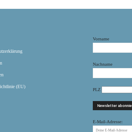
Vorname
utzerklärung
m
Nachname
en
chtlinie (EU)
PLZ
E-Mail-Adresse: