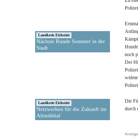
Zu ein
Polize
Erstma
Anfäng
Landkreis Eichstätt
Kämpfe
Nächste Runde Sommer in der
Hunder
Stadt
noch p
Der Hi
Polize
widmet
Polize
Die Fü
Landkreis Eichstätt
Netzwerken für die Zukunft im
durch 
Altmühltal
Anzeig