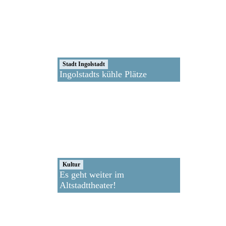
Stadt Ingolstadt
Ingolstadts kühle Plätze
Kultur
Es geht weiter im
Altstadttheater!