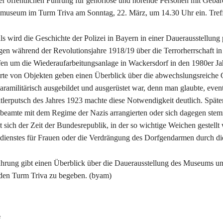
er öffentlichen Führung für gehörlose und hörende Personen mit Gebär
imuseum im Turm Triva am Sonntag, 22. März, um 14.30 Uhr ein. Tref
ls wird die Geschichte der Polizei in Bayern in einer Dauerausstellung 
en während der Revolutionsjahre 1918/19 über die Terrorherrschaft in 
n um die Wiederaufarbeitungsanlage in Wackersdorf in den 1980er Ja
te von Objekten geben einen Überblick über die abwechslungsreiche Ge
aramilitärisch ausgebildet und ausgerüstet war, denn man glaubte, even
tlerputsch des Jahres 1923 machte diese Notwendigkeit deutlich. Später
ibeamte mit dem Regime der Nazis arrangierten oder sich dagegen stemm
 sich der Zeit der Bundesrepublik, in der so wichtige Weichen gestellt
idienstes für Frauen oder die Verdrängung des Dorfgendarmen durch di
hrung gibt einen Überblick über die Dauerausstellung des Museums un
den Turm Triva zu begeben. (byam)
e