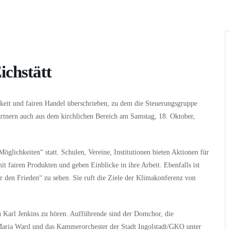
Wer
Wann
Infos
ichstätt
igkeit und fairen Handel überschrieben, zu dem die Steuerungsgruppe
partnern auch aus dem kirchlichen Bereich am Samstag, 18. Oktober,
öglichkeiten“ statt. Schulen, Vereine, Institutionen bieten Aktionen für
it fairen Produkten und geben Einblicke in ihre Arbeit. Ebenfalls ist
ür den Frieden“ zu sehen. Sie ruft die Ziele der Klimakonferenz von
Karl Jenkins zu hören. Aufführende sind der Domchor, die
Maria Ward und das Kammerorchester der Stadt Ingolstadt/GKO unter