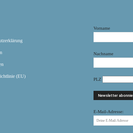
Vorname
utzerklärung
m
Nachname
en
chtlinie (EU)
PLZ
E-Mail-Adresse: