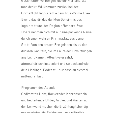
Geschichten verborgen, die dunkler sind, als
man denkt. Willkommen zurück bei der
CrimeNight Ingolstadt – dem True-Crime Live-
Event, das dir das dunklen Geheimnis aus
Ingolstadt und der Region offenbart. Zwei
Hosts nehmen dich mit auf eine packende Reise
durch einen wahren Kriminalfall aus deiner
Stadt: Von den ersten Ereignissen bis zu den
dunklen Kapiteln, die im Laufe der Ermittlungen
ans Licht kamen. Alles live erzählt,
atmosphärisch inszeniert und so packend wie
dein Lieblings-Podcast – nur dass du diesmal
mittendrin bist.
Programm des Abends:
Gedimmtes Licht, flackernder Kerzenschein
und begleitende Bilder, Artikel und Karten auf
der Leinwand machen die Erzählung lebendig
und vertiefen die Erfahrung – und plötzlich