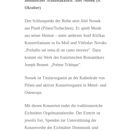
Böhmischer Schlussakkord: Aleš Nossek (4.
Oktober)
Den Schlusspunkt der Reihe setzt Aleš Nossek
aus Plzeň (Pilsen/Tschechien). Er spielt Musik
aus seiner Heimat – unter anderem Josef Kličkas
Konzertfantasie in fis-Moll und Vítězslav Nováks
„Preludio sul tema di un canto morave“. Dazu
kommt ein Werk des französischen Romantikers
Joseph Bonnet: „Poème Tchèque“.
Nossek ist Titularorganist an der Kathedrale von
Pilsen und aktiver Konzertorganist in Mittel- und
Osteuropa.
Mit diesen Konzerten endet die traditionsreiche
Eichstätter Orgelmatinéereihe. Der Eintritt ist
jeweils frei, Spenden zur Unterstützung der
Konzertreihe der Eichstätter Dommusik sind