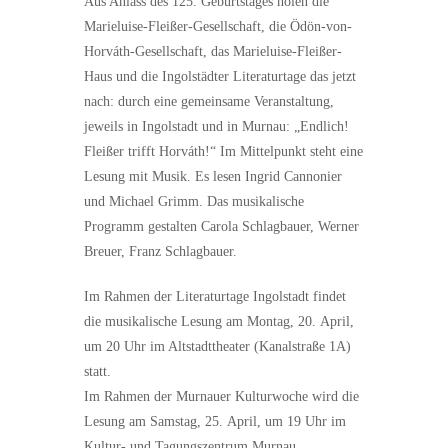
Aus Anlass des 125. Geburtstages holen die
Marieluise-Fleißer-Gesellschaft, die Ödön-von-
Horváth-Gesellschaft, das Marieluise-Fleißer-
Haus und die Ingolstädter Literaturtage das jetzt
nach: durch eine gemeinsame Veranstaltung,
jeweils in Ingolstadt und in Murnau: „Endlich!
Fleißer trifft Horváth!“ Im Mittelpunkt steht eine
Lesung mit Musik. Es lesen Ingrid Cannonier
und Michael Grimm. Das musikalische
Programm gestalten Carola Schlagbauer, Werner
Breuer, Franz Schlagbauer.
Im Rahmen der Literaturtage Ingolstadt findet
die musikalische Lesung am Montag, 20. April,
um 20 Uhr im Altstadttheater (Kanalstraße 1A)
statt.
Im Rahmen der Murnauer Kulturwoche wird die
Lesung am Samstag, 25. April, um 19 Uhr im
Kultur- und Tagungszentrum Murnau