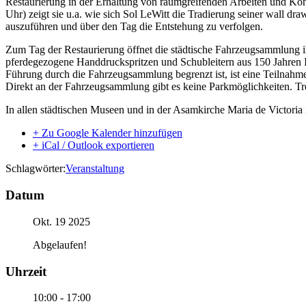
Restaurierung in der Erhaltung von raumgreifenden Arbeiten und Konz
Uhr) zeigt sie u.a. wie sich Sol LeWitt die Tradierung seiner wall dr
auszuführen und über den Tag die Entstehung zu verfolgen.
Zum Tag der Restaurierung öffnet die städtische Fahrzeugsammlung
pferdegezogene Handdruckspritzen und Schubleitern aus 150 Jahren I
Führung durch die Fahrzeugsammlung begrenzt ist, ist eine Teilnahme
Direkt an der Fahrzeugsammlung gibt es keine Parkmöglichkeiten. T
In allen städtischen Museen und in der Asamkirche Maria de Victoria is
+ Zu Google Kalender hinzufügen
+ iCal / Outlook exportieren
Schlagwörter:
Veranstaltung
Datum
Okt. 19 2025
Abgelaufen!
Uhrzeit
10:00 - 17:00