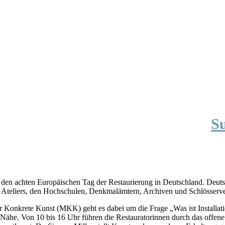
S
Wann
Infos
n den achten Europäischen Tag der Restaurierung in Deutschland. Deu
aten Ateliers, den Hochschulen, Denkmalämtern, Archiven und Schlösser
Konkrete Kunst (MKK) geht es dabei um die Frage „Was ist Installati
r Nähe. Von 10 bis 16 Uhr führen die Restauratorinnen durch das offen