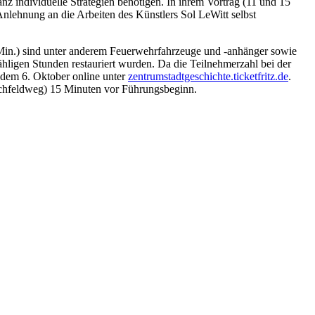
z individuelle Strategien benötigen. In ihrem Vortrag (11 und 15
 Anlehnung an die Arbeiten des Künstlers Sol LeWitt selbst
Min.) sind unter anderem Feuerwehrfahrzeuge und -anhänger sowie
ligen Stunden restauriert wurden. Da die Teilnehmerzahl bei der
b dem 6. Oktober online unter
zentrumstadtgeschichte.ticketfritz.de
.
ochfeldweg) 15 Minuten vor Führungsbeginn.