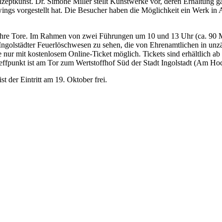
eptkunst. Dr. Simone Miller stellt Kunstwerke vor, deren Erhaltung gan
awings vorgestellt hat. Die Besucher haben die Möglichkeit ein Werk in
 ihre Tore. Im Rahmen von zwei Führungen um 10 und 13 Uhr (ca. 90 
ngolstädter Feuerlöschwesen zu sehen, die von Ehrenamtlichen in unzäh
 nur mit kostenlosem Online-Ticket möglich. Tickets sind erhältlich a
reffpunkt ist am Tor zum Wertstoffhof Süd der Stadt Ingolstadt (Am H
t der Eintritt am 19. Oktober frei.