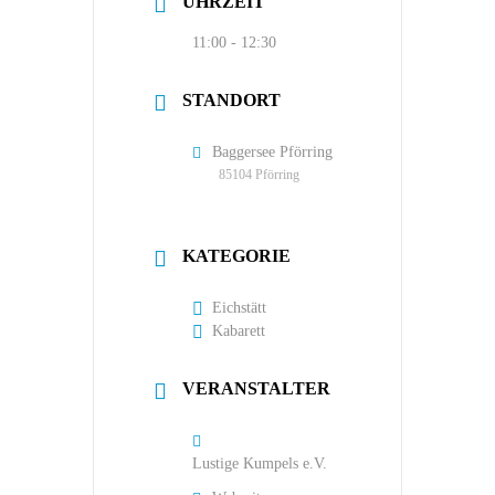
UHRZEIT
11:00 - 12:30
STANDORT
Baggersee Pförring
85104 Pförring
KATEGORIE
Eichstätt
Kabarett
VERANSTALTER
Lustige Kumpels e.V.