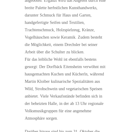
angeboten. Ergänzt wird das Angebot durch eine
breite Palette herbstlichen Kunsthandwerks,
darunter Schmuck für Haus und Garten,
handgefertigte Seifen und Textilien,
Trachtenschmuck, Holzspielzeug, Kränze,
Vogelhäuschen sowie Keramik. Zudem besteht
die Möglichkeit, einem Drechsler bei seiner
Arbeit über die Schulter zu blicken.
Für das leibliche Wohl ist ebenfalls bestens
gesorgt: Der Dorfbäck Eitensheim verwöhnt mit
hausgemachten Kuchen und Kücherln, während
Martin Kloiber kulinarische Spezialitäten aus
Wild, Strohschwein und vegetarischen Speisen
anbietet. Viele Verkaufsstände befinden sich in
der beheizten Halle, in der ab 13 Uhr regionale
Volksmusikgruppen für eine angenehme
Atmosphäre sorgen.
Darüber hinaus sind bis zum 31. Oktober die