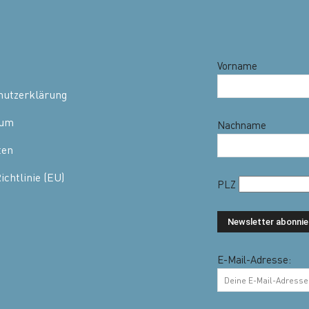
Vorname
hutzerklärung
sum
Nachname
ten
ichtlinie (EU)
PLZ
E-Mail-Adresse: