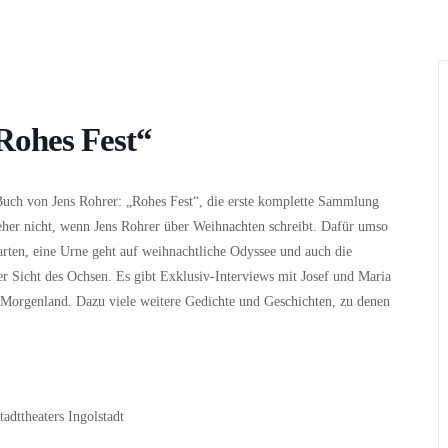
Wer
Wann
Infos
Rohes Fest“
Buch von Jens Rohrer: „Rohes Fest“, die erste komplette Sammlung
 eher nicht, wenn Jens Rohrer über Weihnachten schreibt. Dafür umso
arten, eine Urne geht auf weihnachtliche Odyssee und auch die
er Sicht des Ochsen. Es gibt Exklusiv-Interviews mit Josef und Maria
m Morgenland. Dazu viele weitere Gedichte und Geschichten, zu denen
adttheaters Ingolstadt