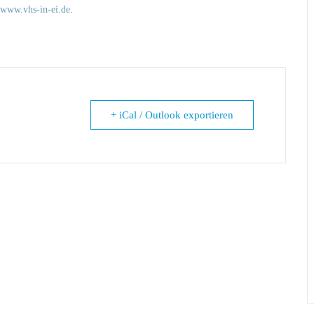
www.vhs-in-ei.de
.
+ iCal / Outlook exportieren