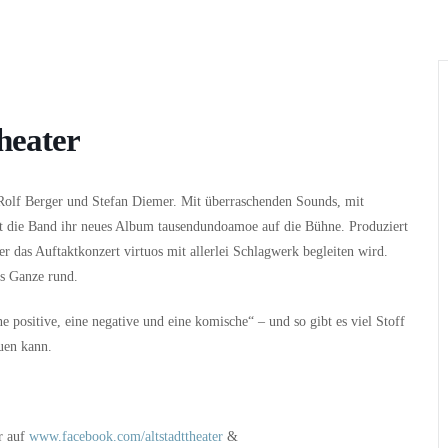
Wer
Wann
Infos
heater
olf Berger und Stefan Diemer. Mit überraschenden Sounds, mit
t die Band ihr neues Album tausendundoamoe auf die Bühne. Produziert
das Auftaktkonzert virtuos mit allerlei Schlagwerk begleiten wird.
as Ganze rund.
ne positive, eine negative und eine komische“ – und so gibt es viel Stoff
uen kann.
r auf
www.facebook.com/altstadttheater
&