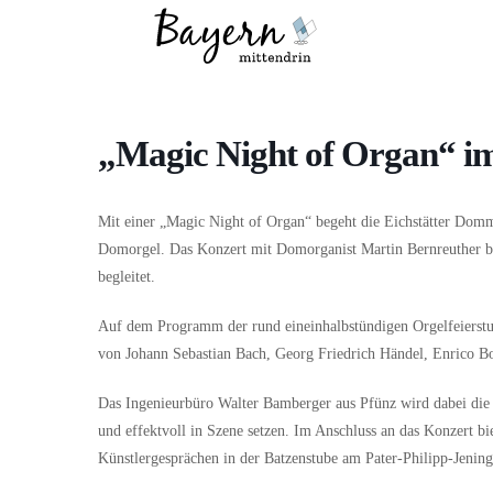
Wo
Was
„Magic Night of Organ“ i
Mit einer „Magic Night of Organ“ begeht die Eichstätter Dommu
Domorgel. Das Konzert mit Domorganist Martin Bernreuther b
begleitet.
Auf dem Programm der rund eineinhalbstündigen Orgelfeierst
von Johann Sebastian Bach, Georg Friedrich Händel, Enrico B
Das Ingenieurbüro Walter Bamberger aus Pfünz wird dabei die
und effektvoll in Szene setzen. Im Anschluss an das Konzert b
Künstlergesprächen in der Batzenstube am Pater-Philipp-Jeninge