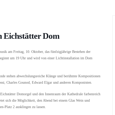
Wer
Wann
Infos
m Eichstätter Dom
sik am Freitag, 10. Oktober, das fünfzigjährige Bestehen der
eginnt um 19 Uhr und wird von einer Lichtinstallation im Dom
unde stehen abwechslungsreiche Klänge und berühmte Kompositionen
ossi, Charles Gounod, Edward Elgar und anderen Komponisten.
 Eichstätter Domorgel und den Innenraum der Kathedrale farbenreich
ietet sich die Möglichkeit, den Abend bei einem Glas Wein und
n-Platz 2 ausklingen zu lassen.