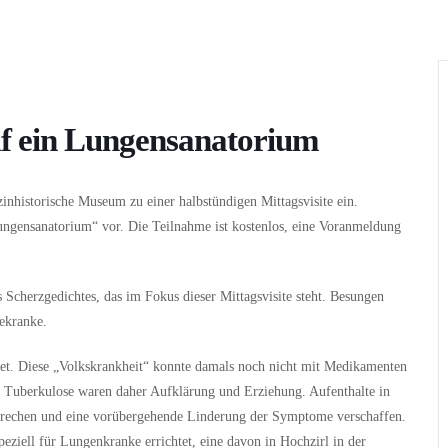
Wer
Wann
Infos
auf ein Lungensanatorium
nhistorische Museum zu einer halbstündigen Mittagsvisite ein.
Lungensanatorium“ vor. Die Teilnahme ist kostenlos, eine Voranmeldung
s Scherzgedichtes, das im Fokus dieser Mittagsvisite steht. Besungen
sekranke.
tet. Diese „Volkskrankheit“ konnte damals noch nicht mit Medikamenten
 Tuberkulose waren daher Aufklärung und Erziehung. Aufenthalte in
erbrechen und eine vorübergehende Linderung der Symptome verschaffen.
peziell für Lungenkranke errichtet, eine davon in Hochzirl in der