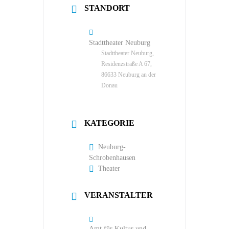
STANDORT
Stadttheater Neuburg
Stadttheater Neuburg,
Residenzstraße A 67,
86633 Neuburg an der
Donau
KATEGORIE
Neuburg-
Schrobenhausen
Theater
VERANSTALTER
Amt für Kultur und