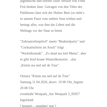
jugendliche und extrem coole Version von Fredl
Fesl denken lässt. Getragen von den Vibes des
Publikums lässt sich der Hafner Beni (so steht’s
in seinem Pass) vom siebten Sinn treiben und
besingt alles, was ihm das Leben und die
Weltlage vor der Nase so bietet.
“Zebrastreifenpferd” meets “Busheislparty” und
“Cocktailschirm im Arsch” folgt
“Wackelkontakt”. „Es duad ma leid Mama“, aber
es gibt hoid koane Wunschkonzerte…also
„Kimm ma ned auf de Tour“.
Oimara “Kimm ma ned auf de Tour”
Samstag 11.04.2026_doors: 19.00 Uhr_beginn:
20.00 Uhr
eventhalle Westpark_Am Westpark 2_85057
Ingolstadt
[ konzert – mundart/ pop ]