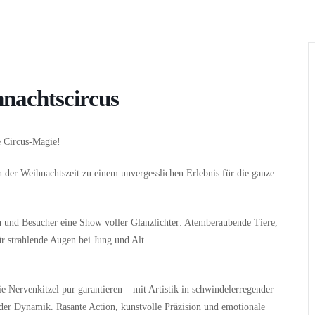
Wer
Wann
Infos
hnachtscircus
he Circus-Magie!
in der Weihnachtszeit zu einem unvergesslichen Erlebnis für die ganze
en und Besucher eine Show voller Glanzlichter: Atemberaubende Tiere,
r strahlende Augen bei Jung und Alt.
e Nervenkitzel pur garantieren – mit Artistik in schwindelerregender
r Dynamik. Rasante Action, kunstvolle Präzision und emotionale