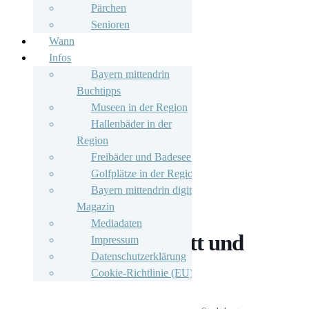
Pärchen
Senioren
Wann
Infos
Bayern mittendrin
Buchtipps
Museen in der Region
Hallenbäder in der
Region
Freibäder und Badeseen
Golfplätze in der Region
Bayern mittendrin digitales
Magazin
Mediadaten
Reden über Gott und
Impressum
Datenschutzerklärung
die Welt
Cookie-Richtlinie (EU)