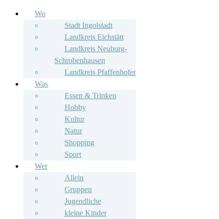
Wo
Stadt Ingolstadt
Landkreis Eichstätt
Landkreis Neuburg-
Schrobenhausen
Landkreis Pfaffenhofen
Was
Essen & Trinken
Hobby
Kultur
Natur
Shopping
Sport
Wer
Allein
Gruppen
Jugendliche
kleine Kinder