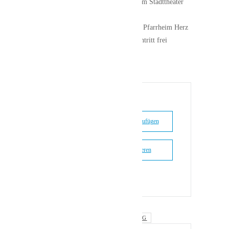
mit Sascha Römisch, Schauspieler am Stadttheater
Ingolstadt
Sonntag, 23. November, 11.45 Uhr, Pfarrheim Herz
Jesu, Zeppelinstr. 88, Ingolstadt, Eintritt frei
+ Zu Google Kalender hinzufügen
+ iCal / Outlook exportieren
Schlagwörter:
VERANSTALTUNG