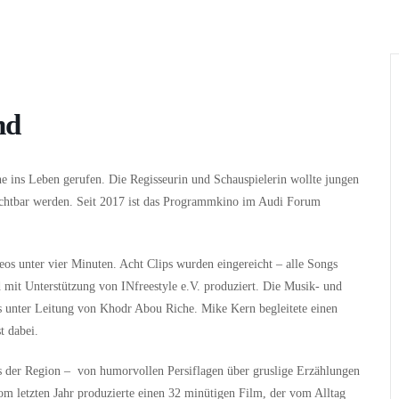
Wer
Wann
Infos
nd
 ins Leben gerufen. Die Regisseurin und Schauspielerin wollte jungen
sichtbar werden. Seit 2017 ist das Programmkino im Audi Forum
eos unter vier Minuten. Acht Clips wurden eingereicht – alle Songs
 mit Unterstützung von INfreestyle e.V. produziert. Die Musik- und
s unter Leitung von Khodr Abou Riche. Mike Kern begleitete einen
t dabei.
s der Region – von humorvollen Persiflagen über gruslige Erzählungen
vom letzten Jahr produzierte einen 32 minütigen Film, der vom Alltag