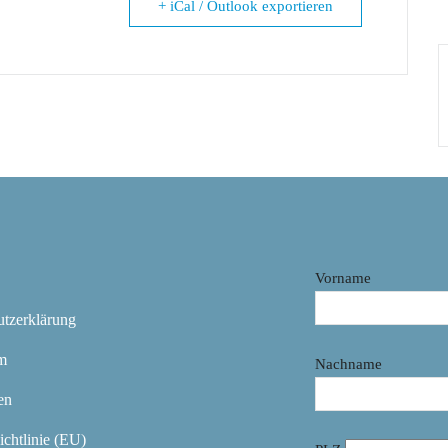
+ iCal / Outlook exportieren
Vorname
utzerklärung
m
Nachname
en
chtlinie (EU)