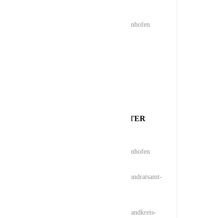
Landkreis Pfaffenhofen
KATEGORIE
Führung
Pfaffenhofen
VERANSTALTER
Landkreis Pfaffenhofen
E-Mail
poststelle@landratsamt-
paf.de
Webseite
http://www.landkreis-