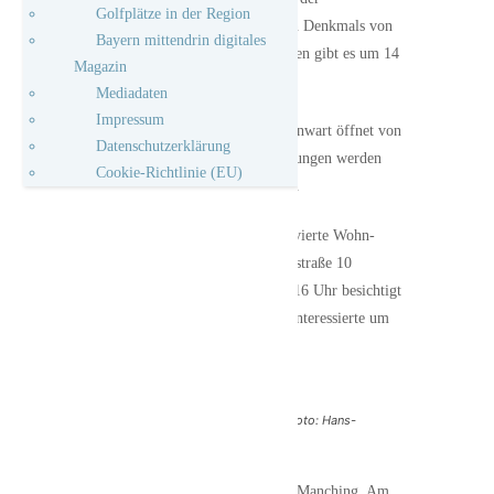
Golfplätze in der Region
Raumschale) am Tag des offenen Denkmals von
Bayern mittendrin digitales
11 bis 16 Uhr geöffnet. Führungen gibt es um 14
Magazin
und 15 Uhr.
Mediadaten
Impressum
Das Historische Rathaus in Hohenwart öffnet von
Datenschutzerklärung
13 bis 16 Uhr seine Türen. Führungen werden
Cookie-Richtlinie (EU)
um 13.30 und 15 Uhr angeboten.
In Vohburg kann das frisch renovierte Wohn-
und Geschäftshaus an der Donaustraße 10
(ehemals Kreuzwirt) von 11 bis 16 Uhr besichtigt
werden. An Führungen können Interessierte um
11.30 und 15 Uhr teilnehmen.
Friedenskirche Manching (Foto: Hans-
Christoph Oelker)
Die Ev.-Luth. Friedenskirche in Manching, Am