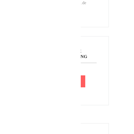
pfaffenhofen.de
TEILE DIESE
VERANSTALTUNG