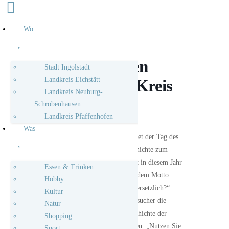
Wo
Tag des offenen
Stadt Ingolstadt
Landkreis Eichstätt
Denkmals im Kreis
Landkreis Neuburg-
Pfaffenhofen
Schrobenhausen
Landkreis Pfaffenhofen
Was
Am Sonntag, 14. September bietet der Tag des
offenen Denkmals wieder „Geschichte zum
Anfassen“. Der Aktionstag findet in diesem Jahr
Essen & Trinken
bereits zum 33. Mal statt. Unter dem Motto
Hobby
„Wert-voll: unbezahlbar oder unersetzlich?“
Kultur
haben die Besucherinnen und Besucher die
Natur
Möglichkeit, mehr über die Geschichte der
Shopping
geöffneten Denkmäler zu erfahren. „Nutzen Sie
Sport