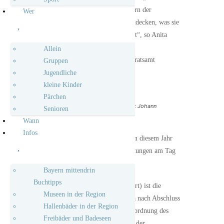
die Gelegenheit, hinter die Mauern der
Wer
Denkmäler zu blicken und zu entdecken, was sie
so einzigartig und wertvoll macht“, so Anita
Eisenmann von der Unteren
Allein
Denkmalschutzbehörde am Landratsamt
Gruppen
Pfaffenhofen.
Jugendliche
kleine Kinder
Pärchen
Kirche Weichenried ( Foto: Johann
Senioren
Moosmair)
Wann
Infos
Der Landkreis Pfaffenhofen ist in diesem Jahr
mit vier verschiedenen Veranstaltungen am Tag
des offenen Denkmals vertreten.
Bayern mittendrin
Buchtipps
In Weichenried (Markt Hohenwart) ist die
Museen in der Region
Katholische Pfarrkirche St. Anna nach Abschluss
Hallenbäder in der Region
der Innenrenovierung (inkl. Neuordnung des
Freibäder und Badeseen
Kirchenraumes nach Neufassung der