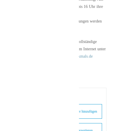
Schloßberg 12, öffnet von 9.45 bis 16 Uhr ihre
Türen. Um 10 Uhr findet ein
Gemeindegottesdienst statt. Führungen werden
um 11.15 und 14 Uhr angeboten.
Weitere Informationen und das vollständige
bundesweite Programm können im Internet unter
http://www.tag-des-offenen-Denkmals.de
abgerufen werden. (lkr-paf)
+ Zu Google Kalender hinzufügen
+ iCal / Outlook exportieren