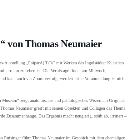
Wer
Wann
Infos
e“ von Thomas Neumaier
ns-Ausstellung „PräparA(R)Te“ mit Werken des Ingolstädter Künstlers
minarraum zu sehen ist. Die Vernissage findet am Mittwoch,
 und kann auch via Zoom verfolgt werden. Eine Voranmeldung ist nicht
im Museum“ zeigt anatomisches und pathologisches Wissen am Original,
er Thomas Neumaier greift mit seinen Objekten und Collagen das Thema
surde Zusammenhänge. Das Ergebnis macht neugierig, stößt ab, irritiert –
on Ruisinger führt Thomas Neumaier im Gespräch mit dem ehemaligen