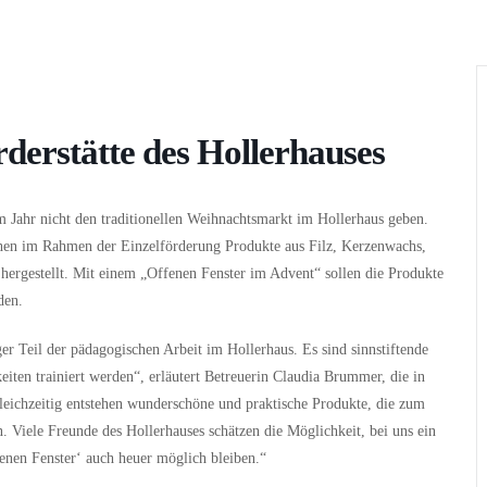
Wer
Wann
Infos
derstätte des Hollerhauses
m Jahr nicht den traditionellen Weihnachtsmarkt im Hollerhaus geben.
hen im Rahmen der Einzelförderung Produkte aus Filz, Kerzenwachs,
hergestellt. Mit einem „Offenen Fenster im Advent“ sollen die Produkte
den.
ger Teil der pädagogischen Arbeit im Hollerhaus. Es sind sinnstiftende
eiten trainiert werden“, erläutert Betreuerin Claudia Brummer, die in
„Gleichzeitig entstehen wunderschöne und praktische Produkte, die zum
 Viele Freunde des Hollerhauses schätzen die Möglichkeit, bei uns ein
enen Fenster‘ auch heuer möglich bleiben.“