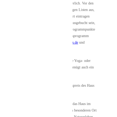
Eine Voranmeldung ist nicht erforderlich. Vor den
jeweiligen Veranstaltungsräumen liegen Listen aus,
in die sich Interessierte direkt vor Ort eintragen
können. Sollte ein Angebot bereits ausgebucht sein,
stehen zeitgleich mehrere weitere Programmpunkte
zur Auswahl. Das vollständige Tagesprogramm
finden Sie unter
www.haus-im-moos.de
und
www.gesundes-karlshuld.de
.
Wichtiger Hinweis: Bitte eine eigene Yoga- oder
Sportmatte mitbringen. Alternativ genügt auch ein
großes Handtuch.
Kosten: Es gilt der reguläre Eintrittspreis des Haus
im Moos.
Mit dem Yoga-Erlebnistag schaffen das Haus im
Moos und Gesundes Karlshuld einen besonderen Ort
der Begegnung, an dem Gesundheit, Naturerleben