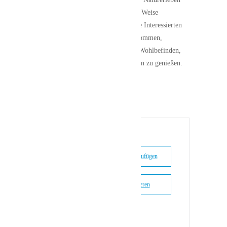
und Gemeinschaft auf inspirierende Weise
miteinander verbunden werden. Alle Interessierten
sind herzlich eingeladen, vorbeizukommen,
mitzumachen und einen Tag voller Wohlbefinden,
Begegnungen und neuer Erfahrungen zu genießen.
(him)
+ Zu Google Kalender hinzufügen
+ iCal / Outlook exportieren