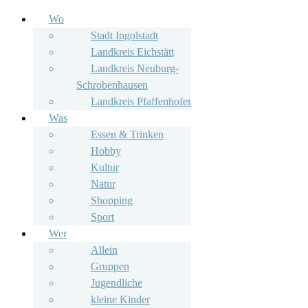
Wo
Stadt Ingolstadt
Landkreis Eichstätt
Landkreis Neuburg-
Schrobenhausen
Landkreis Pfaffenhofen
Was
Essen & Trinken
Hobby
Kultur
Natur
Shopping
Sport
Wer
Allein
Gruppen
Jugendliche
kleine Kinder