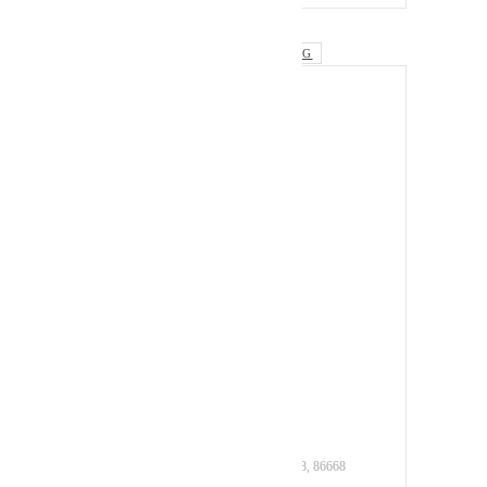
Schlagwörter:
VERANSTALTUNG
DATUM
Juni 13 2026
Abgelaufen!
UHRZEIT
Ganztags
STANDORT
Haus im Moos
Freilichtmuseum
Donaumoos,
Kleinhohenried 108, 86668
Karlshuld