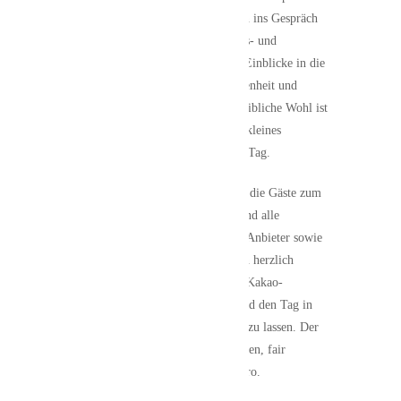
mitnehmen und mit Gleichgesinnten ins Gespräch
kommen. Ausgewählte Informations- und
Verkaufsstände, bieten interessante Einblicke in die
Themen Gesundheit, Naturverbundenheit und
nachhaltige Lebensweise. Für das leibliche Wohl ist
ebenfalls bestens gesorgt. Auch ein kleines
Kinderprogramm gibt es an diesem Tag.
Ein besonderer Höhepunkt erwartet die Gäste zum
Abschluss des Tages: Um 16 Uhr sind alle
Teilnehmenden, Anbieterinnen und Anbieter sowie
Organisatorinnen und Organisatoren herzlich
eingeladen, bei einer gemeinsamen Kakao-
Zeremonie zusammenzukommen und den Tag in
entspannter Atmosphäre ausklingen zu lassen. Der
Unkostenbeitrag für den hochwertigen, fair
gehandelten Rohkakao beträgt 5 Euro.