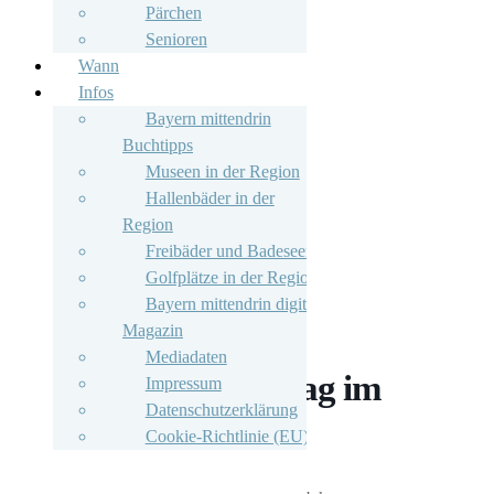
Pärchen
Senioren
Wann
Infos
Bayern mittendrin
Buchtipps
Museen in der Region
Hallenbäder in der
Region
Freibäder und Badeseen
Golfplätze in der Region
Bayern mittendrin digitales
Magazin
Mediadaten
Yoga-Erlebnistag im
Impressum
Datenschutzerklärung
Haus im Moos
Cookie-Richtlinie (EU)