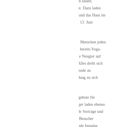
Einen Tag lang den Alltag hinter sich lassen,
durchatmen und neue Energie tanken: Dazu laden
die Initiative „Gesundes Karlshuld“ und das Haus im
Moos mit dem Yoga-Erlebnistag am 13. Juni
herzlich ein.
Der Yoga-Erlebnistag richtet sich an Menschen jeden
Alters – ganz unabhängig davon, ob bereits Yoga-
Erfahrungen vorhanden sind oder die Neugier auf
etwas Neues im Vordergrund steht. Alles dreht sich
um das gemeinsame Erleben, die Freude an
Bewegung und die bewusste Verbindung zu sich
selbst, zur Natur und zur Heimat.
Zahlreiche Yoga- und Bewegungsangebote für
Frauen, Männer, Kinder und Best Ager laden ebenso
zum Mitmachen ein wie inspirierende Vorträge und
Workshops. Die Besucherinnen und Besucher
können Neues ausprobieren, spannende Impulse