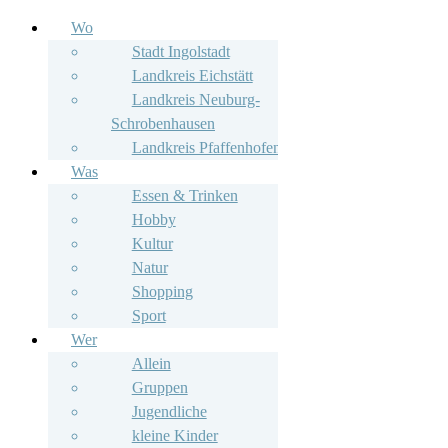
Wo
Stadt Ingolstadt
Landkreis Eichstätt
Landkreis Neuburg-
Schrobenhausen
Landkreis Pfaffenhofen
Was
Essen & Trinken
Hobby
Kultur
Natur
Shopping
Sport
Wer
Allein
Gruppen
Jugendliche
kleine Kinder