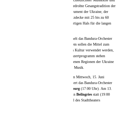
Musik einen unermesslich reichen Schatz unterschiedlichster Musikstile und
Lieder. Dazu gehört auch die vom Aussterben bedrohte Gesangstradition der
Kosaken – und die Musik auf dem Nationalinstrument der Ukraine, der
Bandura. Diese ähnelt einer Zither, hat eine Holzdecke mit 25 bis zu 60
Saiten, die gezupft werden, sowie einen lautenartigen Hals für die langen
Bass-Saiten.
Bei ihren Benefizkonzerten in der Region sammelt das Bandura-Orchester
Spenden für die Ukraine-Nothilfe. Unter anderem sollen die Mittel zum
Wiederaufbau der durch den Krieg notleidenden Kultur verwendet werden,
aber auch für akute Hilfsprojekte. Auf dem Konzertprogramm stehen
ukrainische Volkslieder, Melodien der verschiedenen Regionen der Ukraine
sowie einige Stücke der populären ukrainischen Musik.
Das Konzert in der Aula der KU in
Eichstätt
am Mittwoch, 15. Juni
beginnt um 19:30 Uhr. Bereits am 11. Juni gastiert das Bandura-Orchester
im Kulturzentrum Karmeliterkirche in
Weißenburg
(17:00 Uhr). Am 13.
Juni findet ein Konzert in der Stadtpfarrkirche in
Beilngries
statt (19:00
Uhr), am 14. Juni tritt das Ensemble im Festsaal des Stadttheaters
Ingolstadt
auf (20:00 Uhr).