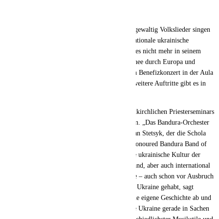
Sie sind 50 Männer aus der Ukraine, die stimmgewaltig Volkslieder singen
und zugleich auf ihren Banduras spielen: Das nationale ukrainische
Bandura-Orchester, das seit Ausbruch des Krieges nicht mehr in seinem
Heimatland auftreten kann, ist derzeit auf Tournee durch Europa und
besucht auch die Region. Am 15. Juni findet ein Benefizkonzert in der Aula
der Katholischen Universität in Eichstätt statt, weitere Auftritte gibt es in
Ingolstadt, Beilngries und Weißenburg.
Auf Einladung des Collegium Orientale, des ostkirchlichen Priesterseminars
in Eichstätt, gastiert das Ensemble in der Region. „Das Bandura-Orchester
ist in der Ukraine sehr bekannt“, berichtet Ruslan Stetsyk, der die Schola
des Collegium Orientale leitet. Die „National Honoured Bandura Band of
Ukraine“ habe es sich zur Aufgabe gemacht, die ukrainische Kultur der
Volks- und Kosakenlieder zu pflegen und im Land, aber auch international
bekannter zu machen. Die russische Kultur habe – auch schon vor Ausbruch
des Krieges – einen wachsenden Einfluss in der Ukraine gehabt, sagt
Stetsyk. Wladimir Putin spricht der Ukraine eine eigene Geschichte ab und
damit auch eine eigene Kultur. Dabei bringe die Ukraine gerade in Sachen