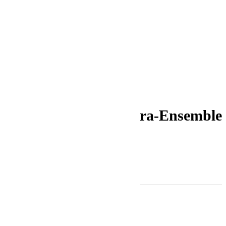
Foto: National Bandurist Chapel
Benefizkonzerte mit
ukrainischem Bandura-Ensemble
Kultur
Landkreis Eichstätt
Stadt Ingolstadt
1. Juni 2022
TEILEN