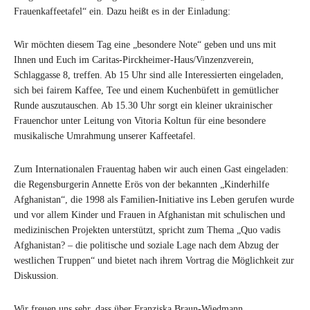
Frauenkaffeetafel“ ein. Dazu heißt es in der Einladung:
Wir möchten diesem Tag eine „besondere Note“ geben und uns mit
Ihnen und Euch im Caritas-Pirckheimer-Haus/Vinzenzverein,
Schlaggasse 8, treffen. Ab 15 Uhr sind alle Interessierten eingeladen,
sich bei fairem Kaffee, Tee und einem Kuchenbüfett in gemütlicher
Runde auszutauschen. Ab 15.30 Uhr sorgt ein kleiner ukrainischer
Frauenchor unter Leitung von Vitoria Koltun für eine besondere
musikalische Umrahmung unserer Kaffeetafel.
Zum Internationalen Frauentag haben wir auch einen Gast eingeladen:
die Regensburgerin Annette Erös von der bekannten „Kinderhilfe
Afghanistan“, die 1998 als Familien-Initiative ins Leben gerufen wurde
und vor allem Kinder und Frauen in Afghanistan mit schulischen und
medizinischen Projekten unterstützt, spricht zum Thema „Quo vadis
Afghanistan? – die politische und soziale Lage nach dem Abzug der
westlichen Truppen“ und bietet nach ihrem Vortrag die Möglichkeit zur
Diskussion.
Wir freuen uns sehr, dass über Franziska Braun-Wiedmann,