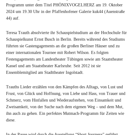
Programm unter dem Titel PHÖNIXVOGELHERZ am 19. Oktober
2024 um 19.30 Uhr in der Pfaffenhofener Galerie kuk44 (Auenstraße
44) auf.
Teresa Trauth absolvierte ihr Schauspielstudium an der Hochschule für
Schauspielkunst Ernst Busch in Berlin. Bereits während des Studiums
führten sie Gastengagements an die großen Berliner Häuser und zu
einer internationalen Tournee mit Robert Wilson. Es folgten
Festengagements am Landestheater Tübingen sowie am Staatstheater
Kassel und am Staatstheater Karlsruhe. Seit 2012 ist sie
Ensemblemitglied am Stadttheater Ingolstadt.
Trauths Lieder erzählen von den Kämpfen des Alltags, von Lust und
Frust, von Glück und Hoffnung, von Liebe und Hass, von Trauer und
Schmerz, vom Hinfallen und Wiederaufstehen, von Einsamkeit und
Zweisamkeit, von der Suche nach dem eigenen Weg – und dem Mut,
ihn auch zu gehen. Ein perfektes Mutmach-Programm für Zeiten wie
diese.
In der Pause wird durch die Ausstellung “Short Journeys” geführt.