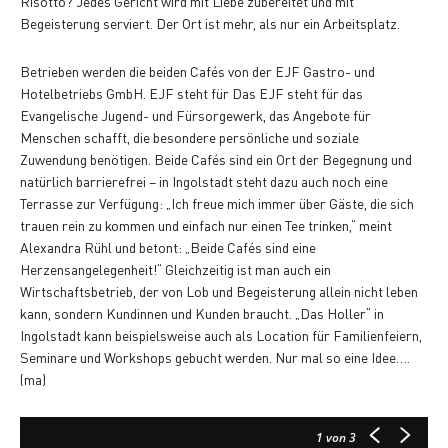
Risotto? Jedes Gericht wird mit Liebe zubereitet und mit
Begeisterung serviert. Der Ort ist mehr, als nur ein Arbeitsplatz.
Betrieben werden die beiden Cafés von der EJF Gastro- und
Hotelbetriebs GmbH. EJF steht für Das EJF steht für das
Evangelische Jugend- und Fürsorgewerk, das Angebote für
Menschen schafft, die besondere persönliche und soziale
Zuwendung benötigen. Beide Cafés sind ein Ort der Begegnung und
natürlich barrierefrei – in Ingolstadt steht dazu auch noch eine
Terrasse zur Verfügung: „Ich freue mich immer über Gäste, die sich
trauen rein zu kommen und einfach nur einen Tee trinken,“ meint
Alexandra Rühl und betont: „Beide Cafés sind eine
Herzensangelegenheit!“ Gleichzeitig ist man auch ein
Wirtschaftsbetrieb, der von Lob und Begeisterung allein nicht leben
kann, sondern Kundinnen und Kunden braucht. „Das Holler“ in
Ingolstadt kann beispielsweise auch als Location für Familienfeiern,
Seminare und Workshops gebucht werden. Nur mal so eine Idee….
(ma)
1
von 3