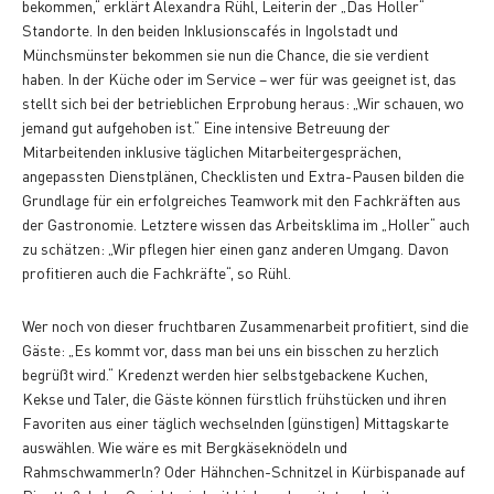
bekommen,“ erklärt Alexandra Rühl, Leiterin der „Das Holler“
Standorte. In den beiden Inklusionscafés in Ingolstadt und
Münchsmünster bekommen sie nun die Chance, die sie verdient
haben. In der Küche oder im Service – wer für was geeignet ist, das
stellt sich bei der betrieblichen Erprobung heraus: „Wir schauen, wo
jemand gut aufgehoben ist.“ Eine intensive Betreuung der
Mitarbeitenden inklusive täglichen Mitarbeitergesprächen,
angepassten Dienstplänen, Checklisten und Extra-Pausen bilden die
Grundlage für ein erfolgreiches Teamwork mit den Fachkräften aus
der Gastronomie. Letztere wissen das Arbeitsklima im „Holler“ auch
zu schätzen: „Wir pflegen hier einen ganz anderen Umgang. Davon
profitieren auch die Fachkräfte“, so Rühl.
Wer noch von dieser fruchtbaren Zusammenarbeit profitiert, sind die
Gäste: „Es kommt vor, dass man bei uns ein bisschen zu herzlich
begrüßt wird.“ Kredenzt werden hier selbstgebackene Kuchen,
Kekse und Taler, die Gäste können fürstlich frühstücken und ihren
Favoriten aus einer täglich wechselnden (günstigen) Mittagskarte
auswählen. Wie wäre es mit Bergkäseknödeln und
Rahmschwammerln? Oder Hähnchen-Schnitzel in Kürbispanade auf