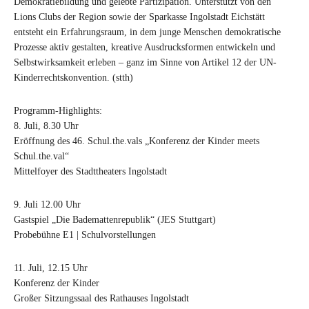
Demokratiebildung und gelebte Partizipation. Unterstützt von den
Lions Clubs der Region sowie der Sparkasse Ingolstadt Eichstätt
entsteht ein Erfahrungsraum, in dem junge Menschen demokratische
Prozesse aktiv gestalten, kreative Ausdrucksformen entwickeln und
Selbstwirksamkeit erleben – ganz im Sinne von Artikel 12 der UN-
Kinderrechtskonvention. (stth)
Programm-Highlights:
8. Juli, 8.30 Uhr
Eröffnung des 46. Schul.the.vals „Konferenz der Kinder meets
Schul.the.val“
Mittelfoyer des Stadttheaters Ingolstadt
9. Juli 12.00 Uhr
Gastspiel „Die Bademattenrepublik“ (JES Stuttgart)
Probebühne E1 | Schulvorstellungen
11. Juli, 12.15 Uhr
Konferenz der Kinder
Großer Sitzungssaal des Rathauses Ingolstadt