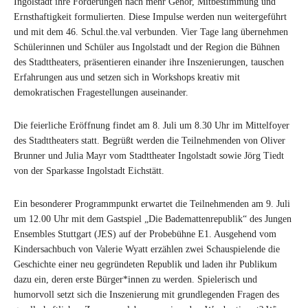
Ingolstadt ihre Forderungen nach mehr Gehör, Mitbestimmung und
Ernsthaftigkeit formulierten. Diese Impulse werden nun weitergeführt
und mit dem 46. Schul.the.val verbunden. Vier Tage lang übernehmen
Schülerinnen und Schüler aus Ingolstadt und der Region die Bühnen
des Stadttheaters, präsentieren einander ihre Inszenierungen, tauschen
Erfahrungen aus und setzen sich in Workshops kreativ mit
demokratischen Fragestellungen auseinander.
Die feierliche Eröffnung findet am 8. Juli um 8.30 Uhr im Mittelfoyer
des Stadttheaters statt. Begrüßt werden die Teilnehmenden von Oliver
Brunner und Julia Mayr vom Stadttheater Ingolstadt sowie Jörg Tiedt
von der Sparkasse Ingolstadt Eichstätt.
Ein besonderer Programmpunkt erwartet die Teilnehmenden am 9. Juli
um 12.00 Uhr mit dem Gastspiel „Die Bademattenrepublik“ des Jungen
Ensembles Stuttgart (JES) auf der Probebühne E1. Ausgehend vom
Kindersachbuch von Valerie Wyatt erzählen zwei Schauspielende die
Geschichte einer neu gegründeten Republik und laden ihr Publikum
dazu ein, deren erste Bürger*innen zu werden. Spielerisch und
humorvoll setzt sich die Inszenierung mit grundlegenden Fragen des