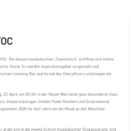
Wer
Wann
Infos
 YOC
z YOC. Bei diesem musikalischen „Stammtisch“ eröffnen sich intime
strer Gäste. Es werden Inspirationsgeber vorgestellt und
ischen Listening Bar und fernab des Dancefloors unterliegen die
3. April, um 20 Uhr in der Neuen Welt einen ganz besonderen Gast:
s, Vinylarchäologen, Golden Pudel Resident und Outernational
 September 2020 für fünf Jahre um die Musik an den Münchner
r gräbt sich in die zweite Schicht musikalischer Globalisierung. Und