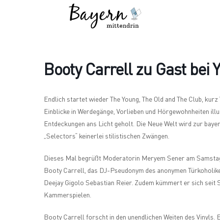
Wo
Was
Booty Carrell zu Gast bei
Endlich startet wieder The Young, The Old and The Club, kur
Einblicke in Werdegänge, Vorlieben und Hörgewohnheiten illu
Entdeckungen ans Licht geholt. Die Neue Welt wird zur bayer
„Selectors“ keinerlei stilistischen Zwängen.
Dieses Mal begrüßt Moderatorin Meryem Sener am Samstag, 2
Booty Carrell, das DJ-Pseudonym des anonymen Türkoholiker
Deejay Gigolo Sebastian Reier. Zudem kümmert er sich seit
Kammerspielen.
Booty Carrell forscht in den unendlichen Weiten des Vinyls. E