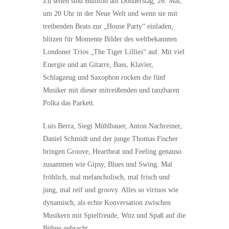
Zu sehen sind Bumton am Donnerstag, 26. Mai,
um 20 Uhr in der Neue Welt und wenn sie mit
treibenden Beats zur „House Party“ einladen,
blitzen für Momente Bilder des weltbekannten
Londoner Trios „The Tiger Lillies“ auf. Mit viel
Energie und an Gitarre, Bass, Klavier,
Schlagzeug und Saxophon rocken die fünf
Musiker mit dieser mitreißenden und tanzbaren
Polka das Parkett.
Luis Berra, Siegi Mühlbauer, Anton Nachreiner,
Daniel Schmidt und der junge Thomas Fischer
bringen Groove, Heartbeat und Feeling genauso
zusammen wie Gipsy, Blues und Swing. Mal
fröhlich, mal melancholisch, mal frisch und
jung, mal reif und groovy. Alles so virtuos wie
dynamisch, als echte Konversation zwischen
Musikern mit Spielfreude, Witz und Spaß auf die
Bühne gebracht.