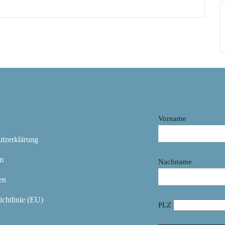
Vorname
utzerklärung
m
Nachname
en
chtlinie (EU)
PLZ