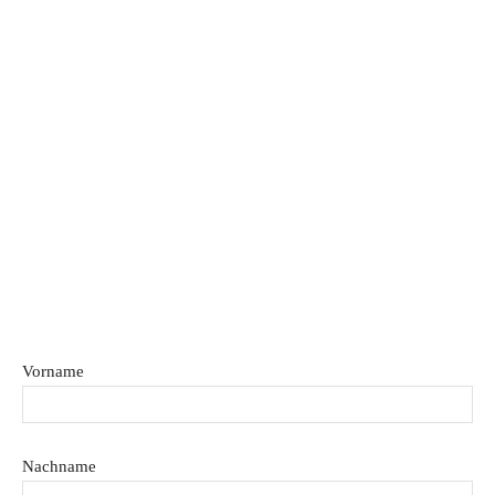
Home
Datenschutzerklärung
Impressum
Mediadaten
Cookie-Richtlinie (EU)
Vorname
Nachname