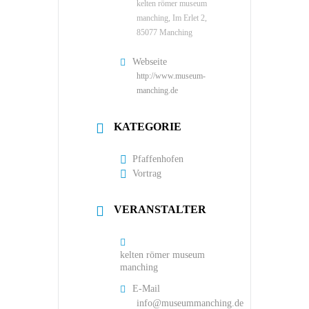
kelten römer museum
manching, Im Erlet 2,
85077 Manching
Webseite
http://www.museum-
manching.de
KATEGORIE
Pfaffenhofen
Vortrag
VERANSTALTER
kelten römer museum
manching
E-Mail
info@museummanching.de