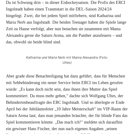
Da ist Schwung drin – in dieser Eishockeysaison. Die Profis des ERCI
Ingolstadt haben einen Traumstart in die DEL-Saison 2024/24
hingelegt. Zwei, die bei jedem Spiel mitfiebern, sind Katharina und
Maria Nerb aus Ingolstadt. Die beiden Teenager haben die Spiele lange
Zeit zu Hause verfolgt, aber nun besuchen sie zusammen mit Mama
Alexandra gerne die Saturn Arena, um die Panther anzufeuern – und
das, obwohl sie beide blind sind.
Katharina und Maria Nerb mit Mama Alexandra (Foto:
Ultes)
Aber grade diese Benachteiligung hat dazu geführt, dass für Menschen
mit Sehbehinderung ein neuer Service beim ERCI ins Leben gerufen
wurde: „Es kann doch nicht sein, dass ihnen ihre Mutter das Spiel
kommentiert. Da muss mehr gehen,“ dachte sich Wolfgang Ultes, der
Behindertenbeauftragte des ERC Ingolstadt. Und so überlegte er Ende
April bei der Jubiläumsfeier „10 Jahre Meisterschaft“ im VIP-Raum der
Saturn Arena laut, dass man jemanden bräuchte, der für blinde Fans das
Spiel kommentieren könnte. „Das mach ich!“ meldete sich daraufhin
ein gewisser Hans Fischer, der nun nach eigenen Angaben „seinen