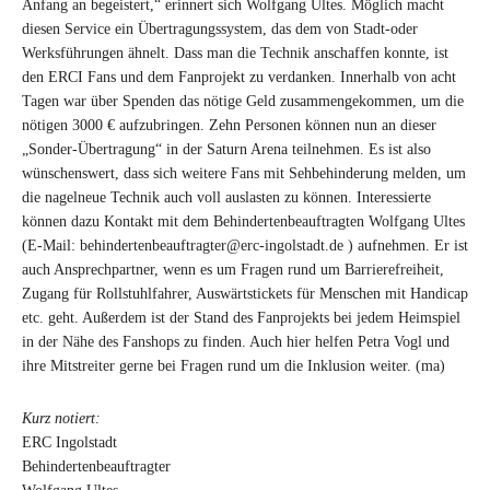
Anfang an begeistert,“ erinnert sich Wolfgang Ultes. Möglich macht
diesen Service ein Übertragungssystem, das dem von Stadt-oder
Werksführungen ähnelt. Dass man die Technik anschaffen konnte, ist
den ERCI Fans und dem Fanprojekt zu verdanken. Innerhalb von acht
Tagen war über Spenden das nötige Geld zusammengekommen, um die
nötigen 3000 € aufzubringen. Zehn Personen können nun an dieser
„Sonder-Übertragung“ in der Saturn Arena teilnehmen. Es ist also
wünschenswert, dass sich weitere Fans mit Sehbehinderung melden, um
die nagelneue Technik auch voll auslasten zu können. Interessierte
können dazu Kontakt mit dem Behindertenbeauftragten Wolfgang Ultes
(E-Mail: behindertenbeauftragter@erc-ingolstadt.de ) aufnehmen. Er ist
auch Ansprechpartner, wenn es um Fragen rund um Barrierefreiheit,
Zugang für Rollstuhlfahrer, Auswärtstickets für Menschen mit Handicap
etc. geht. Außerdem ist der Stand des Fanprojekts bei jedem Heimspiel
in der Nähe des Fanshops zu finden. Auch hier helfen Petra Vogl und
ihre Mitstreiter gerne bei Fragen rund um die Inklusion weiter. (ma)
Kurz notiert:
ERC Ingolstadt
Behindertenbeauftragter