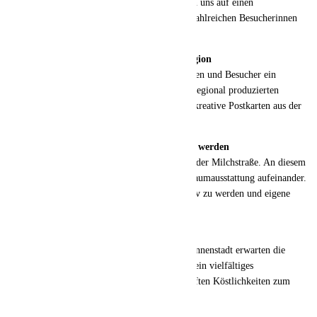
hoffen natürlich auf sonniges Wetter und freuen uns auf einen
erlebnisreichen Tag für die ganze Familie mit zahlreichen Besucherinnen
und Besuchern aus Ingolstadt und der Region.“
Aktionen & besondere Produkte aus der Region
In der Fußgängerzone erwartet die Besucherinnen und Besucher ein
liebevolles gestaltetes Angebot an Ständen mit regional produzierten
Produkten wie handgemachtem Schmuck oder kreative Postkarten aus der
Region.
Kunsthof & Offenes Atelier – Selbst Kreativ werden
Ein besonderes Highlight ist der „Kunsthof“ in der Milchstraße. An diesem
Ort treffen Malerei, kreatives Handwerk und Raumausstattung aufeinander.
Außerdem gibt es die Möglichkeit, selbst kreativ zu werden und eigene
kleine Werke zu gestalten.
Kulinarisches Angebot
Auch kulinarisch wird einiges geboten: In der Innenstadt erwarten die
Besucherinnen und Besucher Essensstände und ein vielfältiges
Gastronomieangebot, das mit süßen und herzhaften Köstlichkeiten zum
Verweilen einlädt.