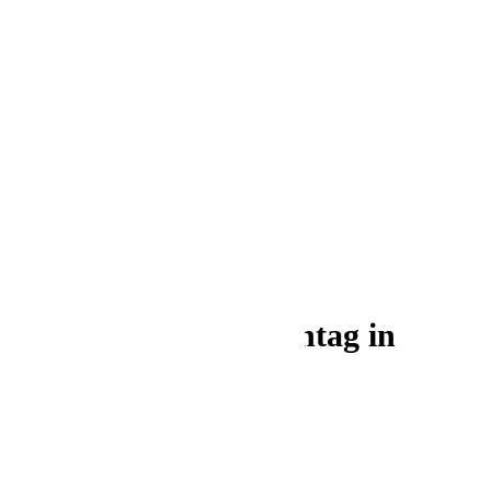
Foto: IN-City
Verkaufsoffener Sonntag in
Ingolstadts City
Stadt Ingolstadt
Shopping
28. Mai 2026