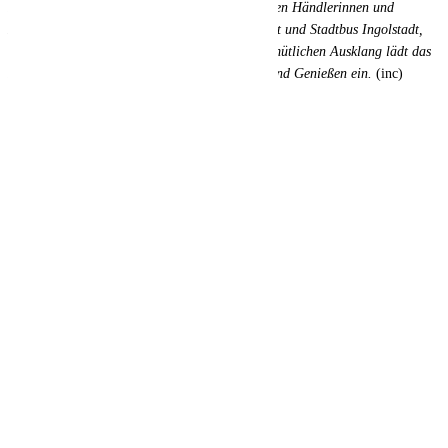
IN-City bedankt sich herzlich bei allen beteiligten Händlerinnen und
Händler sowie den Unterstützern IFG Ingolstadt und Stadtbus Ingolstadt,
die diesen Tag gemeinsam ermöglichen. Als gemütlichen Ausklang lädt das
Ingolstädter Pfingstvolksfest zum Weiterfeiern und Genießen ein.
(inc)
Anzeige
weitere Artikel