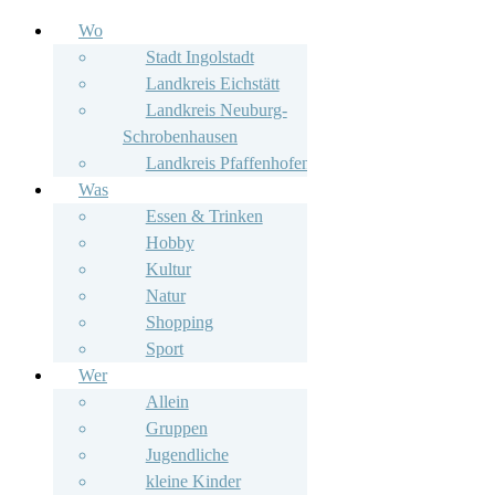
Wo
Stadt Ingolstadt
Landkreis Eichstätt
Landkreis Neuburg-
Schrobenhausen
Landkreis Pfaffenhofen
Was
Essen & Trinken
Hobby
Kultur
Natur
Shopping
Sport
Wer
Allein
Gruppen
Jugendliche
kleine Kinder