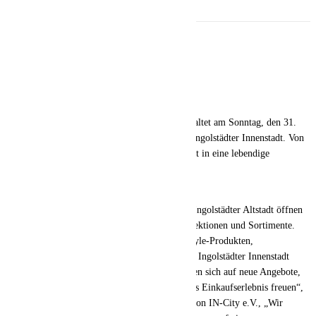
TEILEN
Der Innenstadtmarketingverein IN-City veranstaltet am Sonntag, den 31.
Mai den verkaufsoffenen Sonntag 2026 in der Ingolstädter Innenstadt. Von
13:00 bis 18:00 Uhr verwandelt sich die Altstadt in eine lebendige
Flaniermeile.
Shopping-Erlebnis in der Altstadt
Die Einzelhändlerinnen und Einzelhändler der Ingolstädter Altstadt öffnen
ihre Türen und präsentieren ihre aktuellen Kollektionen und Sortimente.
Wer auf der Suche nach trendiger Mode, Lifestyle-Produkten,
Geschenkideen oder Accessoires ist, wird in der Ingolstädter Innenstadt
fündig! „Die Besucherinnen und Besucher dürfen sich auf neue Angebote,
spannende Sortimentswelten und ein entspanntes Einkaufserlebnis freuen“,
sagt Marcus Frammelsberger, Geschäftsführer von IN-City e.V., „Wir