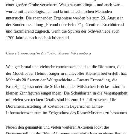
einer großen Grube verscharrt. Was grausam klingt – und auch war –
wurde mit archäologischen und kriminaltechnischen Methoden
untersucht. Die spannenden Ergebnisse werden bis zum 23. August in
der Sonderausstellung „Freund oder Feind?“ präsentiert. Erschütternd
und faszinierend zugleich, wenn die Spuren der Schwerthiebe auch
1700 Jahre danach noch sichtbar sind.
Cäsars Ermordung “in Zinn” Foto: Museen Weissenburg
Weniger brutal und vielmehr epochemachend sind die Dioramen, die
der Modellbauer Helmut Saiger in mühevoller Kleinstarbeit erstellt hat.
Mehr als 20 Szenen der Weltgeschichte – Caesars Ermordung, die
Kreuzigung Jesu oder die Schlacht an der Milvischen Brücke – sind in
kleinen Zinnfiguren eingefangen. Die Schaukästen in die Vergangenheit
mit vielen versteckten Details sind bis zum 19. Juli zu sehen. Die
Dioramenausstellung ist kostenlos im Bayerischen Limes-
Informationszentrum im Erdgeschoss des RömerMuseums zu bestaunen.
Neben den genannten und vielen weiteren Aktionen lockt die
Dauerausstellung des RömerMuseums auch einfach so zu einem Besuch.