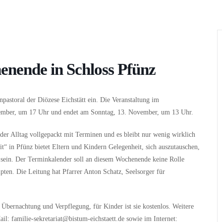
Wer
Wann
Infos
enende in Schloss Pfünz
npastoral der Diözese Eichstätt ein. Die Veranstaltung im
vember, um 17 Uhr und endet am Sonntag, 13. November, um 13 Uhr.
t der Alltag vollgepackt mit Terminen und es bleibt nur wenig wirklich
it“ in Pfünz bietet Eltern und Kindern Gelegenheit, sich auszutauschen,
u sein. Der Terminkalender soll an diesem Wochenende keine Rolle
ten. Die Leitung hat Pfarrer Anton Schatz, Seelsorger für
Übernachtung und Verpflegung, für Kinder ist sie kostenlos. Weitere
: familie-sekretariat@bistum-eichstaett.de sowie im Internet: