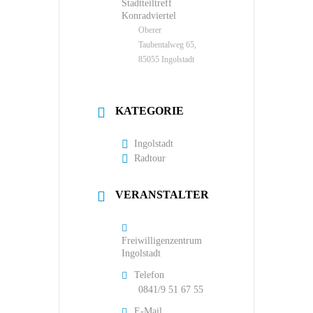
Stadtteiltreff
Konradviertel
Oberer
Taubentalweg 65,
85055 Ingolstadt
KATEGORIE
Ingolstadt
Radtour
VERANSTALTER
Freiwilligenzentrum
Ingolstadt
Telefon
0841/9 51 67 55
E-Mail