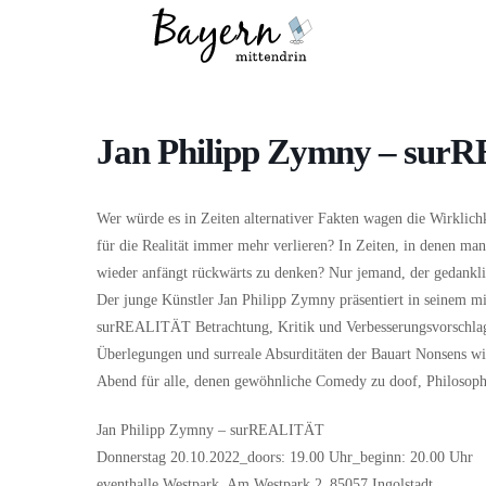
Wo
Was
Jan Philipp Zymny – su
Wer würde es in Zeiten alternativer Fakten wagen die Wirklichk
für die Realität immer mehr verlieren? In Zeiten, in denen ma
wieder anfängt rückwärts zu denken? Nur jemand, der gedanklic
Der junge Künstler Jan Philipp Zymny präsentiert in seinem m
surREALITÄT Betrachtung, Kritik und Verbesserungsvorschlag 
Überlegungen und surreale Absurditäten der Bauart Nonsens wil
Abend für alle, denen gewöhnliche Comedy zu doof, Philosophie
Jan Philipp Zymny – surREALITÄT
Donnerstag 20.10.2022_doors: 19.00 Uhr_beginn: 20.00 Uhr
eventhalle Westpark_Am Westpark 2_85057 Ingolstadt