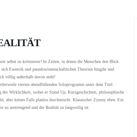
Wer
Wann
Infos
rREALITÄT
eit selbst zu kritisieren? In Zeiten, in denen die Menschen den Blick
n sich Esoterik und pseudowissenschaftlichen Theorien hingibt und
h völlig außerhalb davon steht!
ittlerweile vierten abendfüllenden Soloprogramm unter dem Titel
der Wirklichkeit, wobei er Stand Up, Kurzgeschichten, philosophische
d, aber keines Falls planlos durchmischt. Klassischer Zymny eben. Ein
 zu anstrengend und die Realität zu langweilig ist.