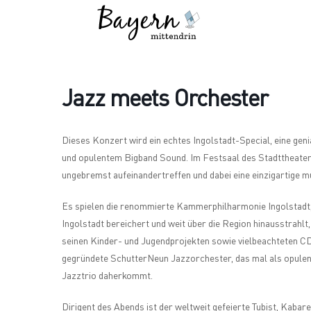
Wo
Was
Jazz meets Orchester
Dieses Konzert wird ein echtes Ingolstadt-Special, eine ge
und opulentem Bigband Sound. Im Festsaal des Stadttheate
ungebremst aufeinandertreffen und dabei eine einzigartige 
Es spielen die renommierte Kammerphilharmonie Ingolstadt, 
Ingolstadt bereichert und weit über die Region hinausstrahlt,
seinen Kinder- und Jugendprojekten sowie vielbeachteten C
gegründete SchutterNeun Jazzorchester, das mal als opulent
Jazztrio daherkommt.
Dirigent des Abends ist der weltweit gefeierte Tubist, Kaba