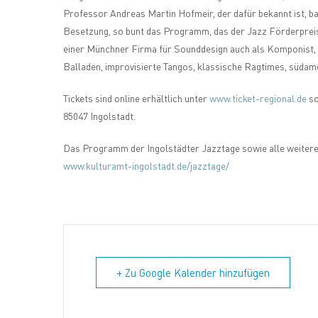
Professor Andreas Martin Hofmeir, der dafür bekannt ist, bar
Besetzung, so bunt das Programm, das der Jazz Förderpreistr
einer Münchner Firma für Sounddesign auch als Komponist, Ar
Balladen, improvisierte Tangos, klassische Ragtimes, süda
Tickets sind online erhältlich unter
www.ticket-regional.de
so
85047 Ingolstadt.
Das Programm der Ingolstädter Jazztage sowie alle weitere
www.kulturamt-ingolstadt.de/jazztage/
+ Zu Google Kalender hinzufügen