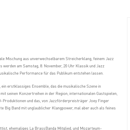
Wer
Wann
Infos
niale Mischung aus unverwechselbarem Streicherklang, feinem Jazz
rs werden am Samstag, 8. November, 20 Uhr Klassik und Jazz
musikalische Performance für das Publikum entstehen lassen.
ein erstklassiges Ensemble, das die musikalische Szene in
 mit seinen Konzertreihen in der Region, internationalen Gastspielen,
D-Produktionen und das, von Jazzförderpreisträger Joey Finger
e Big Band mit unglaublicher Klangpower, mal aber auch als feines
rettist, ehemaliges La BrassBanda Mitglied, und Mozarteum-