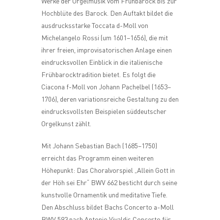
Werke der Orgelmusik vom Frühbarock bis zur
Hochblüte des Barock. Den Auftakt bildet die
ausdrucksstarke Toccata d-Moll von
Michelangelo Rossi (um 1601–1656), die mit
ihrer freien, improvisatorischen Anlage einen
eindrucksvollen Einblick in die italienische
Frühbarocktradition bietet. Es folgt die
Ciacona f-Moll von Johann Pachelbel (1653–
1706), deren variationsreiche Gestaltung zu den
eindrucksvollsten Beispielen süddeutscher
Orgelkunst zählt.
Mit Johann Sebastian Bach (1685–1750)
erreicht das Programm einen weiteren
Höhepunkt: Das Choralvorspiel „Allein Gott in
der Höh sei Ehr“ BWV 662 besticht durch seine
kunstvolle Ornamentik und meditative Tiefe.
Den Abschluss bildet Bachs Concerto a-Moll
BWV 593 nach Antonio Vivaldis Concerto für