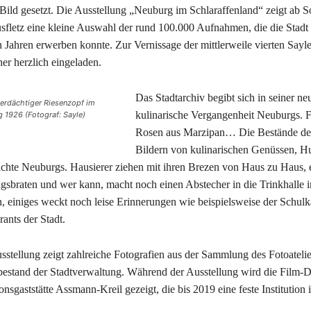
 Bild gesetzt. Die Ausstellung „Neuburg im Schlaraffenland“ zeigt ab So
sfletz eine kleine Auswahl der rund 100.000 Aufnahmen, die die Stadt
n Jahren erwerben konnte. Zur Vernissage der mittlerweile vierten Sa
er herzlich eingeladen.
Das Stadtarchiv begibt sich in seiner ne
erdächtiger Riesenzopf im
kulinarische Vergangenheit Neuburgs. F
 1926 (Fotograf: Sayle)
Rosen aus Marzipan… Die Bestände des 
Bildern von kulinarischen Genüssen, Hu
chte Neuburgs. Hausierer ziehen mit ihren Brezen von Haus zu Haus, e
gsbraten und wer kann, macht noch einen Abstecher in die Trinkhalle im
n, einiges weckt noch leise Erinnerungen wie beispielsweise der Schul
rants der Stadt.
sstellung zeigt zahlreiche Fotografien aus der Sammlung des Fotoatel
estand der Stadtverwaltung. Während der Ausstellung wird die Film-D
ionsgaststätte Assmann-Kreil gezeigt, die bis 2019 eine feste Instituti