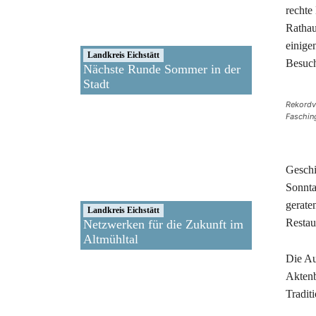
rechte
Rathau
einige
Landkreis Eichstätt
Besuch
Nächste Runde Sommer in der
Stadt
Rekordv
Fasching
Geschi
Sonnta
gerate
Landkreis Eichstätt
Restau
Netzwerken für die Zukunft im
Altmühltal
Die Au
Aktenb
Tradit