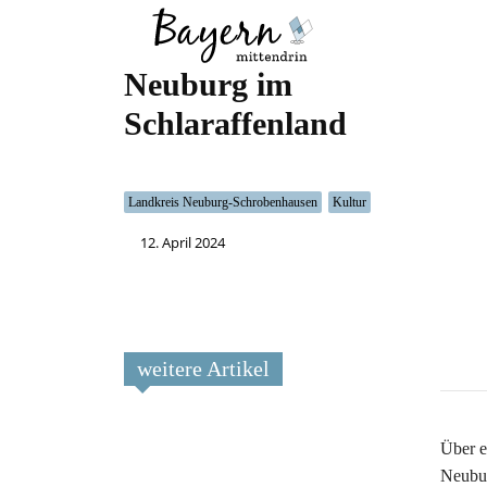
Wo
Was
Neuburg im
Schlaraffenland
Landkreis Neuburg-Schrobenhausen
Kultur
12. April 2024
weitere Artikel
Über e
Neubur