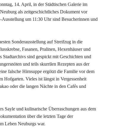
nntag, 14. April, in der Städtischen Galerie im
 Neuburg als zeitgeschichtliches Dokument vor
yle-Ausstellung um 11:30 Uhr sind Besucherinnen und
uesten Sonderausstellung auf Streifzug in die
lusskrebse, Fasanen, Pralinen, Hexenhäuser und
Stadtarchivs sind gespickt mit Geschichten und
ngersnöten und teils skurrilen Rezepten aus der
ine falsche Hirnsuppe ergötzt die Familie vor dem
 Hofgarten. Vieles ist längst in Vergessenheit
kakao oder die langen Nächte in den Cafés und
iers Sayle und kulinarische Überraschungen aus dem
okumentation über die letzten Tage der
on im Leben Neuburgs war.