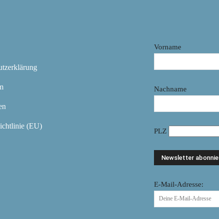
Vorname
utzerklärung
m
Nachname
en
chtlinie (EU)
PLZ
E-Mail-Adresse: