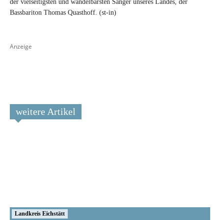
der vielseitigsten und wandelbarsten Sänger unseres Landes, der
Bassbariton Thomas Quasthoff. (st-in)
Anzeige
weitere Artikel
Landkreis Eichstätt