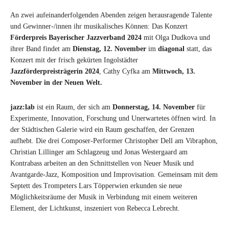
An zwei aufeinanderfolgenden Abenden zeigen herausragende Talente
und Gewinner-/innen ihr musikalisches Können: Das Konzert
Förderpreis Bayerischer Jazzverband 2024
mit Olga Dudkova und
ihrer Band findet am
Dienstag, 12. November
im
diagonal
statt, das
Konzert mit der frisch gekürten Ingolstädter
Jazzförderpreisträgerin 2024
, Cathy Cyfka am
Mittwoch, 13.
November in der Neuen Welt.
jazz:lab
ist ein Raum, der sich am
Donnerstag, 14. November
für
Experimente, Innovation, Forschung und Unerwartetes öffnen wird. In
der Städtischen Galerie wird ein Raum geschaffen, der Grenzen
aufhebt. Die drei Composer-Performer Christopher Dell am Vibraphon,
Christian Lillinger am Schlagzeug und Jonas Westergaard am
Kontrabass arbeiten an den Schnittstellen von Neuer Musik und
Avantgarde-Jazz, Komposition und Improvisation. Gemeinsam mit dem
Septett des Trompeters Lars Töpperwien erkunden sie neue
Möglichkeitsräume der Musik in Verbindung mit einem weiteren
Element, der Lichtkunst, inszeniert von Rebecca Lebrecht.