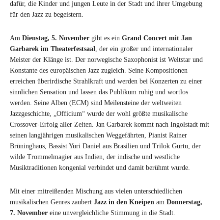
dafür, die Kinder und jungen Leute in der Stadt und ihrer Umgebung
für den Jazz zu begeistern.
Am
Dienstag, 5. November
gibt es ein
Grand Concert mit Jan
Garbarek im Theaterfestsaal
, der ein großer und internationaler
Meister der Klänge ist. Der norwegische Saxophonist ist Weltstar und
Konstante des europäischen Jazz zugleich. Seine Kompositionen
erreichen überirdische Strahlkraft und werden bei Konzerten zu einer
sinnlichen Sensation und lassen das Publikum ruhig und wortlos
werden. Seine Alben (ECM) sind Meilensteine der weltweiten
Jazzgeschichte, „Officium“ wurde der wohl größte musikalische
Crossover-Erfolg aller Zeiten. Jan Garbarek kommt nach Ingolstadt mit
seinen langjährigen musikalischen Weggefährten, Pianist Rainer
Brüninghaus, Bassist Yuri Daniel aus Brasilien und Trilok Gurtu, der
wilde Trommelmagier aus Indien, der indische und westliche
Musiktraditionen kongenial verbindet und damit berühmt wurde.
Mit einer mitreißenden Mischung aus vielen unterschiedlichen
musikalischen Genres zaubert
Jazz in den Kneipen
am
Donnerstag,
7. November
eine unvergleichliche Stimmung in die Stadt.