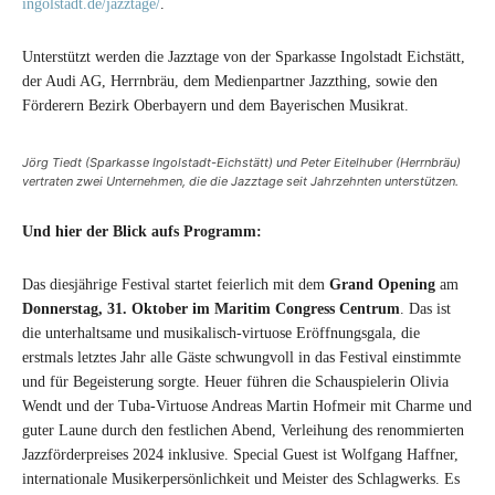
ingolstadt.de/jazztage/
.
Unterstützt werden die Jazztage von der Sparkasse Ingolstadt Eichstätt,
der Audi AG, Herrnbräu, dem Medienpartner Jazzthing, sowie den
Förderern Bezirk Oberbayern und dem Bayerischen Musikrat.
Jörg Tiedt (Sparkasse Ingolstadt-Eichstätt) und Peter Eitelhuber (Herrnbräu)
vertraten zwei Unternehmen, die die Jazztage seit Jahrzehnten unterstützen.
Und hier der Blick aufs Programm:
Das diesjährige Festival startet feierlich mit dem
Grand Opening
am
Donnerstag, 31. Oktober im Maritim Congress Centrum
. Das ist
die unterhaltsame und musikalisch-virtuose Eröffnungsgala, die
erstmals letztes Jahr alle Gäste schwungvoll in das Festival einstimmte
und für Begeisterung sorgte. Heuer führen die Schauspielerin Olivia
Wendt und der Tuba-Virtuose Andreas Martin Hofmeir mit Charme und
guter Laune durch den festlichen Abend, Verleihung des renommierten
Jazzförderpreises 2024 inklusive. Special Guest ist Wolfgang Haffner,
internationale Musikerpersönlichkeit und Meister des Schlagwerks. Es