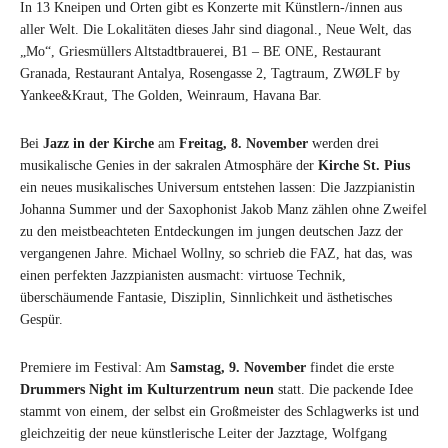
In 13 Kneipen und Orten gibt es Konzerte mit Künstlern-/innen aus
aller Welt. Die Lokalitäten dieses Jahr sind diagonal., Neue Welt, das
„Mo“, Griesmüllers Altstadtbrauerei, B1 – BE ONE, Restaurant
Granada, Restaurant Antalya, Rosengasse 2, Tagtraum, ZWØLF by
Yankee&Kraut, The Golden, Weinraum, Havana Bar.
Bei
Jazz in der Kirche
am
Freitag, 8. November
werden drei
musikalische Genies in der sakralen Atmosphäre der
Kirche St. Pius
ein neues musikalisches Universum entstehen lassen: Die Jazzpianistin
Johanna Summer und der Saxophonist Jakob Manz zählen ohne Zweifel
zu den meistbeachteten Entdeckungen im jungen deutschen Jazz der
vergangenen Jahre. Michael Wollny, so schrieb die FAZ, hat das, was
einen perfekten Jazzpianisten ausmacht: virtuose Technik,
überschäumende Fantasie, Disziplin, Sinnlichkeit und ästhetisches
Gespür.
Premiere im Festival: Am
Samstag, 9. November
findet die erste
Drummers Night im Kulturzentrum neun
statt. Die packende Idee
stammt von einem, der selbst ein Großmeister des Schlagwerks ist und
gleichzeitig der neue künstlerische Leiter der Jazztage, Wolfgang