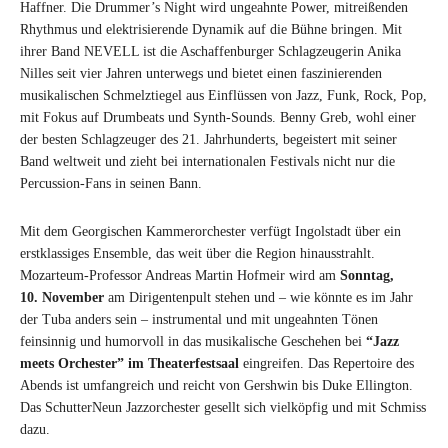
Haffner. Die Drummer’s Night wird ungeahnte Power, mitreißenden
Rhythmus und elektrisierende Dynamik auf die Bühne bringen. Mit
ihrer Band NEVELL ist die Aschaffenburger Schlagzeugerin Anika
Nilles seit vier Jahren unterwegs und bietet einen faszinierenden
musikalischen Schmelztiegel aus Einflüssen von Jazz, Funk, Rock, Pop,
mit Fokus auf Drumbeats und Synth-Sounds. Benny Greb, wohl einer
der besten Schlagzeuger des 21. Jahrhunderts, begeistert mit seiner
Band weltweit und zieht bei internationalen Festivals nicht nur die
Percussion-Fans in seinen Bann.
Mit dem Georgischen Kammerorchester verfügt Ingolstadt über ein
erstklassiges Ensemble, das weit über die Region hinausstrahlt.
Mozarteum-Professor Andreas Martin Hofmeir wird am
Sonntag,
10. November
am Dirigentenpult stehen und – wie könnte es im Jahr
der Tuba anders sein – instrumental und mit ungeahnten Tönen
feinsinnig und humorvoll in das musikalische Geschehen bei
“Jazz
meets Orchester”
im Theaterfestsaal
eingreifen. Das Repertoire des
Abends ist umfangreich und reicht von Gershwin bis Duke Ellington.
Das SchutterNeun Jazzorchester gesellt sich vielköpfig und mit Schmiss
dazu.