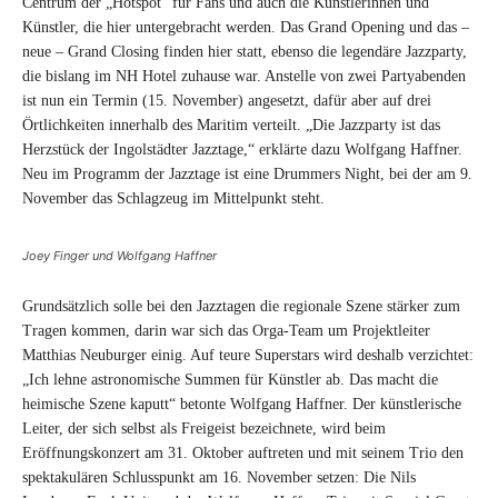
Centrum der „Hotspot“ für Fans und auch die Künstlerinnen und
Künstler, die hier untergebracht werden. Das Grand Opening und das –
neue – Grand Closing finden hier statt, ebenso die legendäre Jazzparty,
die bislang im NH Hotel zuhause war. Anstelle von zwei Partyabenden
ist nun ein Termin (15. November) angesetzt, dafür aber auf drei
Örtlichkeiten innerhalb des Maritim verteilt. „Die Jazzparty ist das
Herzstück der Ingolstädter Jazztage,“ erklärte dazu Wolfgang Haffner.
Neu im Programm der Jazztage ist eine Drummers Night, bei der am 9.
November das Schlagzeug im Mittelpunkt steht.
Joey Finger und Wolfgang Haffner
Grundsätzlich solle bei den Jazztagen die regionale Szene stärker zum
Tragen kommen, darin war sich das Orga-Team um Projektleiter
Matthias Neuburger einig. Auf teure Superstars wird deshalb verzichtet:
„Ich lehne astronomische Summen für Künstler ab. Das macht die
heimische Szene kaputt“ betonte Wolfgang Haffner. Der künstlerische
Leiter, der sich selbst als Freigeist bezeichnete, wird beim
Eröffnungskonzert am 31. Oktober auftreten und mit seinem Trio den
spektakulären Schlusspunkt am 16. November setzen: Die Nils