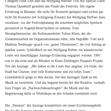
Landgren Funk Unit und das Wolfgang Haffner Trio mit Special Guest
Thomas Quasthoff gestalten das Finale des Festivals. Die eigene
Erfahrung in Räumen, die nicht für Konzerte geeignet sind (schon gar
nicht für Konzerte mit Schlagzeug-Einsatz) hat Wolfgang Haffner dazu
veranlasst, vor der Festivalplanung die einzelnen möglichen Spielorte
persönlich in Augen(Ohren?)schein zu nehmen. Eine
Herangehensweise, die Kulturamtsleiter Tobias Klein, der die
Zusammenarbeit im Organisationsteam lobte, sehr begrüßte. Und auch
Matthias Neuburger sprach von „guten Vibrationen“, die von Anfang an
spürbar waren. Schließlich ist mit Wolfgang Hafner ein künstlerischer
Leiter mit einschlägiger Jazztage-Erfahrung engagiert worden. 1991
war er das erste mal als Musiker in Klaus Doldingers Passport Projekt
Teil der Jazztage: „Mir haben es die Leute hier angetan. Ich finde, die
Stadt hat Charme, eine tolle Kulturszene und ein tolles Team.“
Grundsätzlich ginge es ihm darum, mit den Jazztagen Spaß an der
Musik zu vermitteln. Und das beginnt bereits bei den Kindern, weshalb
Joey Finger als „Nachwuchsbeauftragter“ die Musik und die
Begeisterung dafür in Workshops an den Schulen vermitteln wird.
Der „Neustart“ der Jazztage komplettiert ein neues Erscheinungsbild,
für das die Agentur xhoch4 verantwortlich zeichnet. (ma)