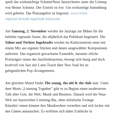
spielt das wirkmächtige SchutterNeun Jazzorchester unter der Leitung
von Heiner Schmitz. Der Eintritt ist frei. Um rechtzeitige Anmeldung
wird gebeten. Das Platzangebot ist begrenzt.
www.ticket-
regional.de/stadt-ingolstadt-kulturamt
Am
Samstag, 2. November
werden die Jazztage zur Bühne für die
beliebte regionale Szene, die alljährlich das Publikum begeistert. Die
Söhne und Töchter Ingolstadts
werden im Kulturzentrum neun mit
einem Mix aus eigenen Stücken und denen ausgewählter Komponisten
auftreten. Das organisch gewachsene Ensemble, darunter etliche
Preisträger/-innen des Jazzförderpreises, bewegt sich lässig und doch
kraftvoll von Jazz mit Latin-Touch über New Soul bis zu
gelegentlichen Pop-Arrangements.
Am gleichen Abend findet
The young, the old & the club
statt. Unter
dem Motto „Listening Together“ gibt es zu Beginn einen moderierten
Talk über Gott, die Welt, Musik und Business. Danach wird die Neue
Welt zur bayerischen Listening-Bar, ohne stilistische Zwänge.
Künstler/-innen können ihre Musikwelten vorstellen und sich locker mit
den Gästen austauschen. Es eröffnen sich dabei Einblicke in