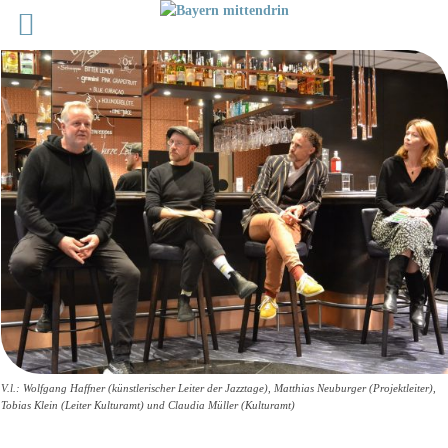
V.l.: Wolfgang Haffner (künstlerischer Leiter der Jazztage), Matthias Neuburger (Projektleiter),
Tobias Klein (Leiter Kulturamt) und Claudia Müller (Kulturamt)