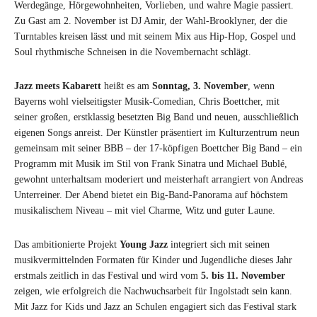
Werdegänge, Hörgewohnheiten, Vorlieben, und wahre Magie passiert.
Zu Gast am 2. November ist DJ Amir, der Wahl-Brooklyner, der die
Turntables kreisen lässt und mit seinem Mix aus Hip-Hop, Gospel und
Soul rhythmische Schneisen in die Novembernacht schlägt.
Jazz meets Kabarett
heißt es am
Sonntag, 3. November
, wenn
Bayerns wohl vielseitigster Musik-Comedian, Chris Boettcher, mit
seiner großen, erstklassig besetzten Big Band und neuen, ausschließlich
eigenen Songs anreist. Der Künstler präsentiert im Kulturzentrum neun
gemeinsam mit seiner BBB – der 17-köpfigen Boettcher Big Band – ein
Programm mit Musik im Stil von Frank Sinatra und Michael Bublé,
gewohnt unterhaltsam moderiert und meisterhaft arrangiert von Andreas
Unterreiner. Der Abend bietet ein Big-Band-Panorama auf höchstem
musikalischem Niveau – mit viel Charme, Witz und guter Laune.
Das ambitionierte Projekt
Young Jazz
integriert sich mit seinen
musikvermittelnden Formaten für Kinder und Jugendliche dieses Jahr
erstmals zeitlich in das Festival und wird vom
5. bis 11. November
zeigen, wie erfolgreich die Nachwuchsarbeit für Ingolstadt sein kann.
Mit Jazz for Kids und Jazz an Schulen engagiert sich das Festival stark