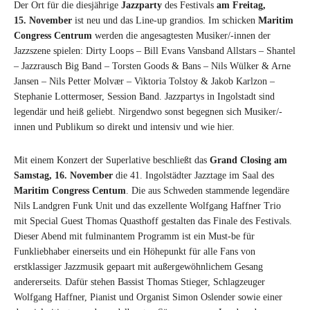
Der Ort für die diesjährige
Jazzparty
des Festivals
am Freitag,
15. November
ist neu und das Line-up grandios. Im schicken
Maritim
Congress Centrum
werden die angesagtesten Musiker/-innen der
Jazzszene spielen: Dirty Loops – Bill Evans Vansband Allstars – Shantel
– Jazzrausch Big Band – Torsten Goods & Bans – Nils Wülker & Arne
Jansen – Nils Petter Molvær – Viktoria Tolstoy & Jakob Karlzon –
Stephanie Lottermoser, Session Band. Jazzpartys in Ingolstadt sind
legendär und heiß geliebt. Nirgendwo sonst begegnen sich Musiker/-
innen und Publikum so direkt und intensiv und wie hier.
Mit einem Konzert der Superlative beschließt das
Grand Closing am
Samstag, 16. November
die 41. Ingolstädter Jazztage im Saal des
Maritim Congress Centum
. Die aus Schweden stammende legendäre
Nils Landgren Funk Unit und das exzellente Wolfgang Haffner Trio
mit Special Guest Thomas Quasthoff gestalten das Finale des Festivals.
Dieser Abend mit fulminantem Programm ist ein Must-be für
Funkliebhaber einerseits und ein Höhepunkt für alle Fans von
erstklassiger Jazzmusik gepaart mit außergewöhnlichem Gesang
andererseits. Dafür stehen Bassist Thomas Stieger, Schlagzeuger
Wolfgang Haffner, Pianist und Organist Simon Oslender sowie einer