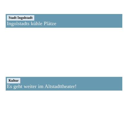
Stadt Ingolstadt
Ingolstadts kühle Plätze
Kultur
Es geht weiter im Altstadttheater!