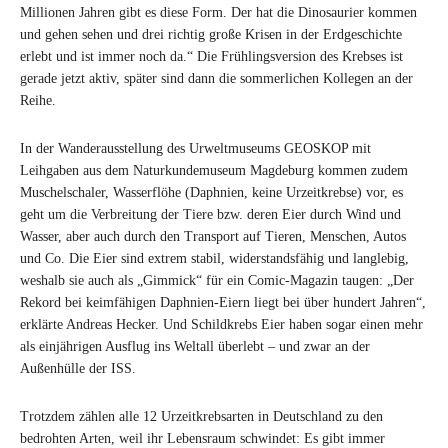
Millionen Jahren gibt es diese Form. Der hat die Dinosaurier kommen
und gehen sehen und drei richtig große Krisen in der Erdgeschichte
erlebt und ist immer noch da.“ Die Frühlingsversion des Krebses ist
gerade jetzt aktiv, später sind dann die sommerlichen Kollegen an der
Reihe.
In der Wanderausstellung des Urweltmuseums GEOSKOP mit
Leihgaben aus dem Naturkundemuseum Magdeburg kommen zudem
Muschelschaler, Wasserflöhe (Daphnien, keine Urzeitkrebse) vor, es
geht um die Verbreitung der Tiere bzw. deren Eier durch Wind und
Wasser, aber auch durch den Transport auf Tieren, Menschen, Autos
und Co. Die Eier sind extrem stabil, widerstandsfähig und langlebig,
weshalb sie auch als „Gimmick“ für ein Comic-Magazin taugen: „Der
Rekord bei keimfähigen Daphnien-Eiern liegt bei über hundert Jahren“,
erklärte Andreas Hecker. Und Schildkrebs Eier haben sogar einen mehr
als einjährigen Ausflug ins Weltall überlebt – und zwar an der
Außenhülle der ISS.
Trotzdem zählen alle 12 Urzeitkrebsarten in Deutschland zu den
bedrohten Arten, weil ihr Lebensraum schwindet: Es gibt immer