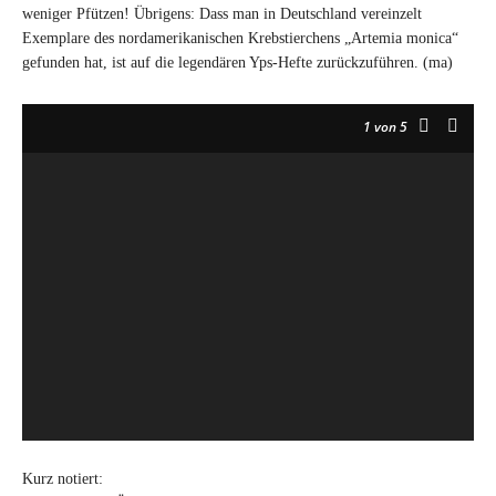
weniger Pfützen! Übrigens: Dass man in Deutschland vereinzelt
Exemplare des nordamerikanischen Krebstierchens „Artemia monica“
gefunden hat, ist auf die legendären Yps-Hefte zurückzuführen. (ma)
1
von 5
Kurz notiert: