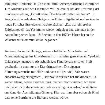
schlüpften“, erklärte Dr. Christian Ifrim, wissenschaftliche Leiterin des
Jura-Museums auf der Eichstätter Willibaldsburg bei der Eröffnung der
Sonderausstellung „Urzeitkrebse, Überlebenskünstler der Natur“. In
Ausgabe 26 wurde dann übrigens das Futter mitgeliefert und so konnten
junge Forscher ihre eigenen Krebse züchten. „Das war ein großes
Erfolgsmodell, das Yps immer wieder aufgelegt hat, wie man in der
Ausstellung sehen kann. Und schon in den 1970er Jahren hat so die
Wissenschaftskommunikation begonnen.“
Andreas Hecker ist Biologe, wissenschaftlicher Mitarbeiter und
Museumpädagoge im Jura-Museum. Er hat seine ganz eigenen Yps-Heft
Erfahrungen gemacht. Als achtjähriges Kind bekam er so ein Heft
geschenkt, in dem nur die Eier drinsteckten. Die eigenen
Fütterungsversuche mit Hefe und dann mit (zu viel) Salz waren
zunächst wenig erfolgreich: „Der zweite Versuch hat funktioniert. Es
kamen kleine, weiße Tierchen raus, die herumschwammen. Ich kann
mich aber nicht daran erinnern, ob sie auch groß wurden,“ erzählte er
am Rand der Ausstellungseröffnung. Klar war ihm aber schon als Kind,
dass seine Berufung die Biologie werden würde.