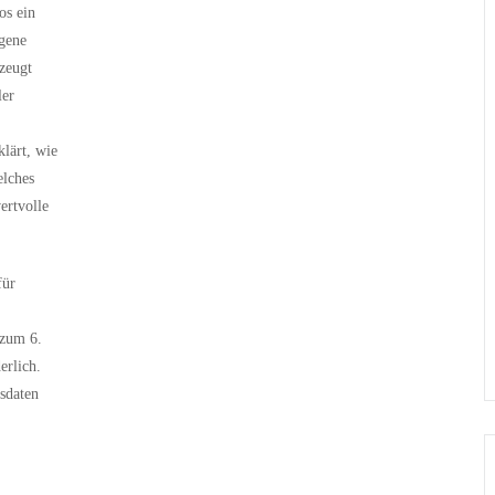
os ein
igene
zeugt
ler
lärt, wie
elches
ertvolle
für
 zum 6.
erlich.
sdaten