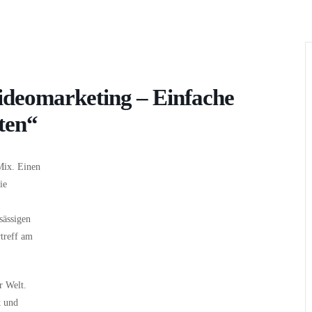
Wer
Wann
Infos
Videomarketing – Einfache
ten“
Mix. Einen
ie
sässigen
treff am
r Welt.
k und