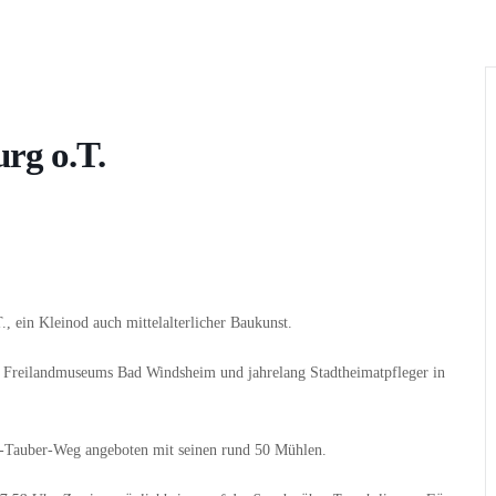
Wer
Wann
Infos
rg o.T.
., ein Kleinod auch mittelalterlicher Baukunst.
es Freilandmuseums Bad Windsheim und jahrelang Stadtheimatpfleger in
-Tauber-Weg angeboten mit seinen rund 50 Mühlen.