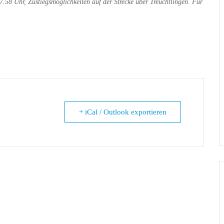
.58 Uhr, Zustiegsmöglichkeiten auf der Strecke über Treuchtlingen. Für
+ iCal / Outlook exportieren