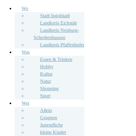
Wo
Stadt Ingolstadt
Landkreis Eichstätt
Landkreis Neuburg-
Schrobenhausen
Landkreis Pfaffenhofen
Was
Essen & Trinken
Hobby
Kultur
Natur
Shopping
Sport
Wer
Allein
Gruppen
Jugendliche
kleine Kinder