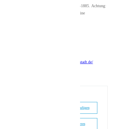
unter der Telefonnummer 0841 305-1885. Achtung:
Die Teilnehmerzahl ist begrenzt. Keine
Reservierungen möglich.
Stadtmuseum im Kavalier Hepp
Auf der Schanz 45
85049 Ingolstadt
Tel. 0841 305-1885
https://zentrumstadtgeschichte.ingolstadt.de/
+ Zu Google Kalender hinzufügen
+ iCal / Outlook exportieren