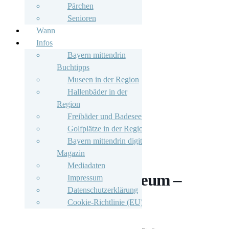
Pärchen
Senioren
Wann
Infos
Bayern mittendrin
Buchtipps
Museen in der Region
Hallenbäder in der
Region
Freibäder und Badeseen
Golfplätze in der Region
Bayern mittendrin digitales
Magazin
Mediadaten
Kinder im Museum –
Impressum
Datenschutzerklärung
Saturnalien
Cookie-Richtlinie (EU)