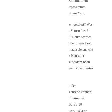
Am Sonntag, 3. Dezember lädt das Stadtmuseum
von 10.15 bis 12.15 Uhr zum Kinderprogramm
„Saturnalien oder römische Weihnachten?“ ein.
Haben die Römer bereits Weihnachten gefeiert? Was
verbirgt sich hinter den sogenannten Saturnalien?
Welche Götter wurden dabei verehrt? Heute werden
die jungen Besucher/-innen einiges über dieses Fest
der Römer erfahren und auch selbst nachspielen, wie
so eine Zeremonie für die Götter am Hausaltar
ausgesehen hat. Im Anschluss wird außerdem noch
ein kleines Geschenk anlässlich des römischen Festes
gebastelt.
Karten zum Preis von 4 Euro für Kinder
beziehungsweise 5,50 Euro für Erwachsene können
im Vorverkauf an der Kasse des Stadtmuseums
erworben werden (Di-Fr 9-17 Uhr, Sa-So 10-
17 Uhr).Informationen erteilt die Museumskasse