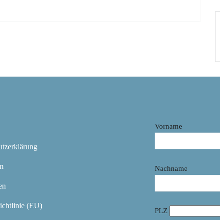
Vorname
utzerklärung
m
Nachname
en
chtlinie (EU)
PLZ